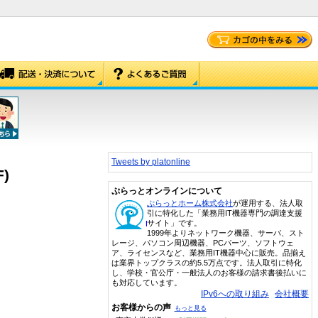
Tweets by platonline
F)
ぷらっとオンラインについて
ぷらっとホーム株式会社
が運用する、法人取
引に特化した「業務用IT機器専門の調達支援
サイト」です。
1999年よりネットワーク機器、サーバ、スト
レージ、パソコン周辺機器、PCパーツ、ソフトウェ
ア、ライセンスなど、業務用IT機器中心に販売。品揃え
は業界トップクラスの約5.5万点です。法人取引に特化
し、学校・官公庁・一般法人のお客様の請求書後払いに
も対応しています。
IPv6への取り組み
会社概要
お客様からの声
もっと見る