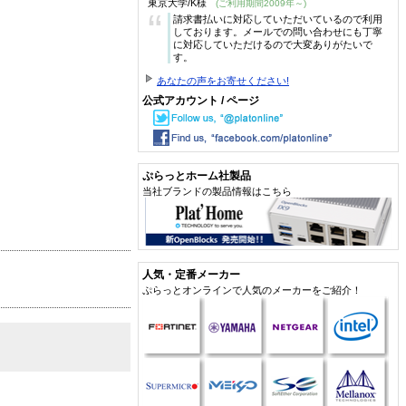
東京大学/K様
(ご利用期間2009年～)
“
請求書払いに対応していただいているので利用
しております。メールでの問い合わせにも丁寧
に対応していただけるので大変ありがたいで
す。
あなたの声をお寄せください!
公式アカウント / ページ
ぷらっとホーム社製品
当社ブランドの製品情報はこちら
人気・定番メーカー
ぷらっとオンラインで人気のメーカーをご紹介！