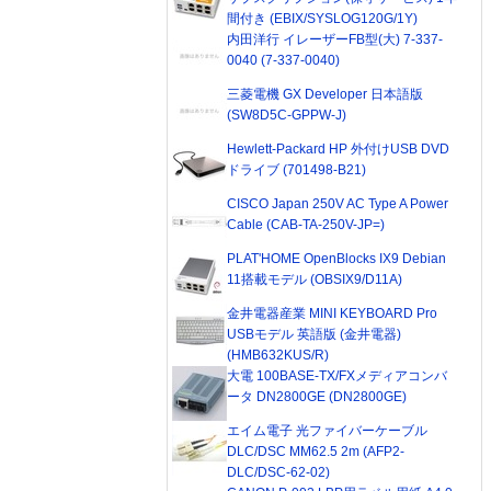
間付き (EBIX/SYSLOG120G/1Y)
内田洋行 イレーザーFB型(大) 7-337-
0040 (7-337-0040)
三菱電機 GX Developer 日本語版
(SW8D5C-GPPW-J)
Hewlett-Packard HP 外付けUSB DVD
ドライブ (701498-B21)
CISCO Japan 250V AC Type A Power
Cable (CAB-TA-250V-JP=)
PLAT'HOME OpenBlocks IX9 Debian
11搭載モデル (OBSIX9/D11A)
金井電器産業 MINI KEYBOARD Pro
USBモデル 英語版 (金井電器)
(HMB632KUS/R)
大電 100BASE-TX/FXメディアコンバ
ータ DN2800GE (DN2800GE)
エイム電子 光ファイバーケーブル
DLC/DSC MM62.5 2m (AFP2-
DLC/DSC-62-02)