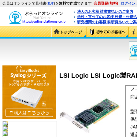
会員はオンラインで見積書(
)を
無料で作成
できます
会員登録(無料)
ログイン
見本
法人のお客様 請求書払いのご案内
学校・官公庁のお客様 校費・公費
研究機関のお客様 科研費払いのご案
LSI Logic LSI Logic
メ
商
型
保
J
返