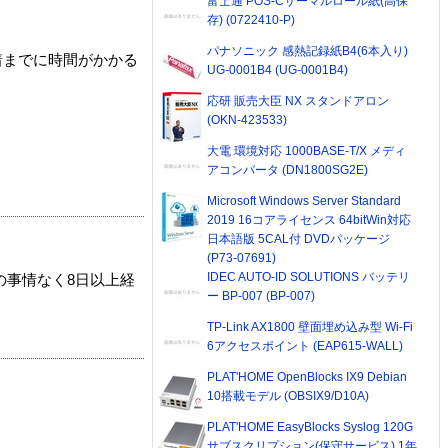
富士通 POS-Cサーマルロール紙(高保
存) (0722410-P)
パナソニック 感熱記録紙B4(6本入り)
着までに時間がかかる
UG-0001B4 (UG-0001B4)
応研 販売大臣 NX スタンドアロン
(OKN-423533)
大電 環境対応 1000BASE-T/X メディ
アコンバータ (DN1800SG2E)
Microsoft Windows Server Standard
2019 16コアライセンス 64bitWin対応
日本語版 5CAL付 DVDパッケージ
(P73-07691)
IDEC AUTO-ID SOLUTIONS バッテリ
の事情なく8日以上経
ー BP-007 (BP-007)
TP-Link AX1800 壁面埋め込み型 Wi-Fi
6アクセスポイント (EAP615-WALL)
PLAT'HOME OpenBlocks IX9 Debian
10搭載モデル (OBSIX9/D10A)
PLAT'HOME EasyBlocks Syslog 120G
サブスクリプション(保守サービス) 1年