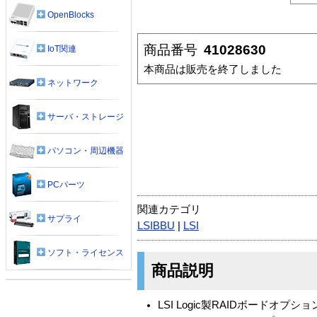
OpenBlocks
商品番号
41028630
IoT関連
本商品は販売を終了しました
ネットワーク
サーバ・ストレージ
パソコン・周辺機器
PCパーツ
関連カテゴリ
サプライ
LSIBBU
|
LSI
ソフト・ライセンス
商品説明
LSI Logic製RAIDボードオプショ