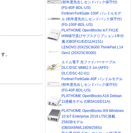
(初年度先出しセンドバック保守付)
(FG-80F-BDL-US)
Fortinet FortiGate-100F バンドルモデ
ル (初年度先出しセンドバック保守付)
(FG-100F-BDL-US)
PLAT'HOME OpenBlocks IoT FX1/E
H/W保守及びサブスクリプション1年付
属 (OBSFX1/E/D11/H1S1)
LENOVO 20X2SC8G00 ThinkPad L14
Gen2 (20X2SC8G00)
ます。
エイム電子 光ファイバーケーブル
DLC/DSC MM62.5 1m (AFP2-
DLC/DSC-62-01)
Fortinet FortiGate-40F バンドルモデル
(初年度先出しセンドバック保守付)
(FG-40F-BDL-US)
PLAT'HOME OpenBlocks A16 Debian
11搭載モデル (OBSA16/D11A)
PLAT'HOME OpenBlocks IX9 Windows
10 IoT Enterprise 2019 LTSC搭載
256GBモデル
(OBSIX9/W/L1809/256G)