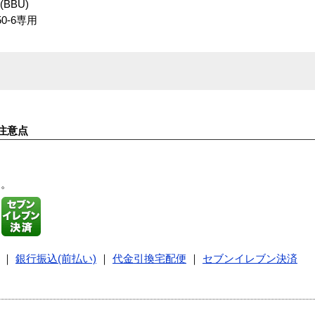
BBU)
150-6専用
注意点
す。
｜
銀行振込(前払い)
｜
代金引換宅配便
｜
セブンイレブン決済