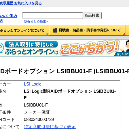
表示履歴
お気に入りを見る
払いのご案内
内
型番まとめ検索»
製RAIDボードオプション LSIBBU01-F (LSIBBU01-
ーカー
LSI Logic
品名
LSI Logic製RAIDボードオプション LSIBBU01-
F
番
LSIBBU01-F
証条件
メーカー保証
ANコード
0830343000739
品について
特定商取引法に基づく表示