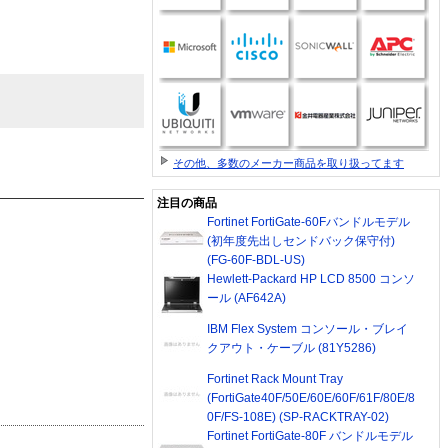
その他、多数のメーカー商品を取り扱ってます
注目の商品
Fortinet FortiGate-60Fバンドルモデル
(初年度先出しセンドバック保守付)
(FG-60F-BDL-US)
Hewlett-Packard HP LCD 8500 コンソ
ール (AF642A)
IBM Flex System コンソール・ブレイ
クアウト・ケーブル (81Y5286)
Fortinet Rack Mount Tray
(FortiGate40F/50E/60E/60F/61F/80E/8
0F/FS-108E) (SP-RACKTRAY-02)
Fortinet FortiGate-80F バンドルモデル