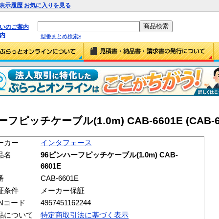
表示履歴
お気に入りを見る
払いのご案内
内
型番まとめ検索»
ッチケーブル(1.0m) CAB-6601E (CAB-66
ーカー
インタフェース
品名
96ピンハーフピッチケーブル(1.0m) CAB-
6601E
番
CAB-6601E
証条件
メーカー保証
ANコード
4957451162244
品について
特定商取引法に基づく表示