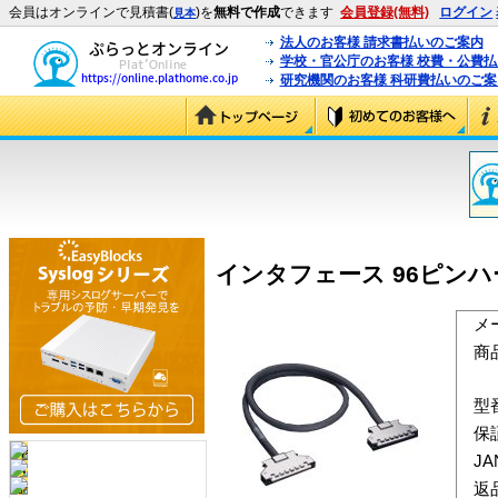
会員はオンラインで見積書(
)を
無料で作成
できます
会員登録(無料)
ログイン
見本
法人のお客様 請求書払いのご案内
学校・官公庁のお客様 校費・公費
研究機関のお客様 科研費払いのご案
インタフェース 96ピンハーフピ
メ
商
型
保
J
返