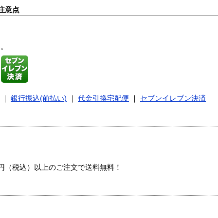
注意点
す。
｜
銀行振込(前払い)
｜
代金引換宅配便
｜
セブンイレブン決済
00円（税込）以上のご注文で送料無料！