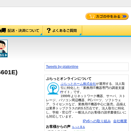
Tweets by platonline
01E)
ぷらっとオンラインについて
ぷらっとホーム株式会社
が運用する、法人取
引に特化した「業務用IT機器専門の調達支援
サイト」です。
1999年よりネットワーク機器、サーバ、スト
レージ、パソコン周辺機器、PCパーツ、ソフトウェ
ア、ライセンスなど、業務用IT機器中心に販売。品揃え
は業界トップクラスの約5.5万点です。法人取引に特化
し、学校・官公庁・一般法人のお客様の請求書後払いに
も対応しています。
IPv6への取り組み
会社概要
お客様からの声
もっと見る