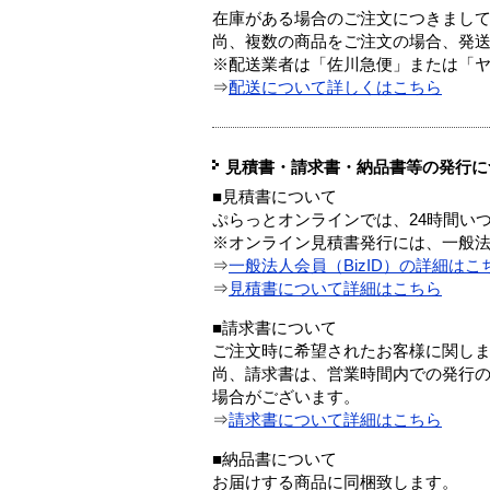
在庫がある場合のご注文につきまし
尚、複数の商品をご注文の場合、発
※配送業者は「佐川急便」または「
⇒
配送について詳しくはこちら
見積書・請求書・納品書等の発行に
■見積書について
ぷらっとオンラインでは、24時間い
※オンライン見積書発行には、一般法人
⇒
一般法人会員（BizID）の詳細はこ
⇒
見積書について詳細はこちら
■請求書について
ご注文時に希望されたお客様に関し
尚、請求書は、営業時間内での発行
場合がございます。
⇒
請求書について詳細はこちら
■納品書について
お届けする商品に同梱致します。