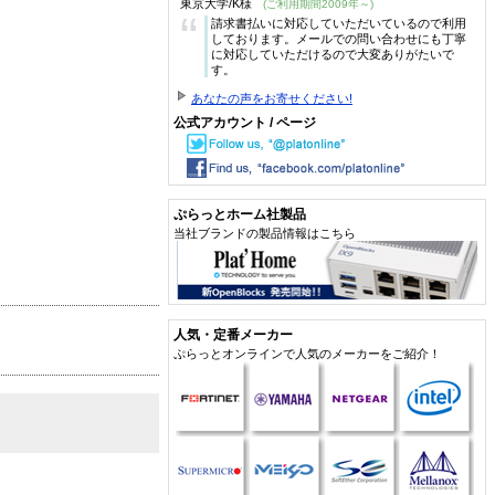
東京大学/K様
(ご利用期間2009年～)
“
請求書払いに対応していただいているので利用
しております。メールでの問い合わせにも丁寧
に対応していただけるので大変ありがたいで
す。
あなたの声をお寄せください!
公式アカウント / ページ
ぷらっとホーム社製品
当社ブランドの製品情報はこちら
人気・定番メーカー
ぷらっとオンラインで人気のメーカーをご紹介！