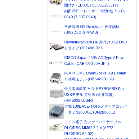
間付き (EBIX/SYSLOG120G/1Y)
内田洋行 イレーザーFB型(大) 7-337-
0040 (7-337-0040)
三菱電機 GX Developer 日本語版
(SW8D5C-GPPW-J)
Hewlett-Packard HP 外付けUSB DVD
ドライブ (701498-B21)
CISCO Japan 250V AC Type A Power
Cable (CAB-TA-250V-JP=)
PLAT'HOME OpenBlocks IX9 Debian
11搭載モデル (OBSIX9/D11A)
金井電器産業 MINI KEYBOARD Pro
USBモデル 英語版 (金井電器)
(HMB632KUS/R)
大電 100BASE-TX/FXメディアコンバ
ータ DN2800GE (DN2800GE)
エイム電子 光ファイバーケーブル
DLC/DSC MM62.5 2m (AFP2-
DLC/DSC-62-02)