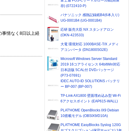
富士通 POS-Cサーマルロール紙(高保
存) (0722410-P)
パナソニック 感熱記録紙B4(6本入り)
UG-0001B4 (UG-0001B4)
応研 販売大臣 NX スタンドアロン
の事情なく8日以上経
(OKN-423533)
大電 環境対応 1000BASE-T/X メディ
アコンバータ (DN1800SG2E)
Microsoft Windows Server Standard
2019 16コアライセンス 64bitWin対応
日本語版 5CAL付 DVDパッケージ
(P73-07691)
IDEC AUTO-ID SOLUTIONS バッテリ
ー BP-007 (BP-007)
TP-Link AX1800 壁面埋め込み型 Wi-Fi
6アクセスポイント (EAP615-WALL)
PLAT'HOME OpenBlocks IX9 Debian
10搭載モデル (OBSIX9/D10A)
PLAT'HOME EasyBlocks Syslog 120G
サブスクリプション(保守サービス) 1年