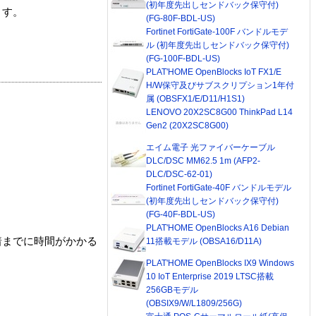
(初年度先出しセンドバック保守付)
ます。
(FG-80F-BDL-US)
Fortinet FortiGate-100F バンドルモデ
ル (初年度先出しセンドバック保守付)
(FG-100F-BDL-US)
PLAT'HOME OpenBlocks IoT FX1/E
H/W保守及びサブスクリプション1年付
属 (OBSFX1/E/D11/H1S1)
LENOVO 20X2SC8G00 ThinkPad L14
Gen2 (20X2SC8G00)
エイム電子 光ファイバーケーブル
DLC/DSC MM62.5 1m (AFP2-
DLC/DSC-62-01)
Fortinet FortiGate-40F バンドルモデル
(初年度先出しセンドバック保守付)
(FG-40F-BDL-US)
PLAT'HOME OpenBlocks A16 Debian
着までに時間がかかる
11搭載モデル (OBSA16/D11A)
PLAT'HOME OpenBlocks IX9 Windows
10 IoT Enterprise 2019 LTSC搭載
256GBモデル
(OBSIX9/W/L1809/256G)