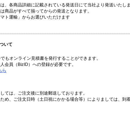
ては、各商品詳細に記載されている発送日にて当社より発送いたし
送は商品がすべて揃ってからの発送となります。
ヤマト運輸」からお選びいただけます
ついて
つでもオンライン見積書を発行することができます。
会員（BizID）への登録が必要です。
ちら
ましては、ご注文後に別途郵送しております。
のため、ご注文日時（土日祝にかかる場合等）によりましては、到