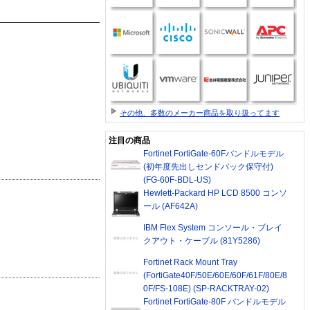
その他、多数のメーカー商品を取り扱ってます
注目の商品
Fortinet FortiGate-60Fバンドルモデル
(初年度先出しセンドバック保守付)
(FG-60F-BDL-US)
Hewlett-Packard HP LCD 8500 コンソ
ール (AF642A)
IBM Flex System コンソール・ブレイ
クアウト・ケーブル (81Y5286)
Fortinet Rack Mount Tray
(FortiGate40F/50E/60E/60F/61F/80E/8
0F/FS-108E) (SP-RACKTRAY-02)
Fortinet FortiGate-80F バンドルモデル