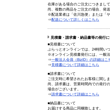
在庫がある場合のご注文につきまし
尚、複数の商品をご注文の場合、発
※配送業者は「佐川急便」または「
⇒
配送について詳しくはこちら
見積書・請求書・納品書等の発行に
■見積書について
ぷらっとオンラインでは、24時間い
※オンライン見積書発行には、一般法人
⇒
一般法人会員（BizID）の詳細はこ
⇒
見積書について詳細はこちら
■請求書について
ご注文時に希望されたお客様に関し
尚、請求書は、営業時間内での発行
場合がございます。
⇒
請求書について詳細はこちら
■納品書について
お届けする商品に同梱致します。