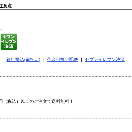
注意点
す。
｜
銀行振込(前払い)
｜
代金引換宅配便
｜
セブンイレブン決済
00円（税込）以上のご注文で送料無料！