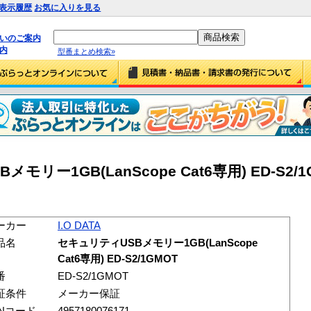
表示履歴
お気に入りを見る
払いのご案内
内
型番まとめ検索»
メモリー1GB(LanScope Cat6専用) ED-S2/1G
ーカー
I.O DATA
品名
セキュリティUSBメモリー1GB(LanScope
Cat6専用) ED-S2/1GMOT
番
ED-S2/1GMOT
証条件
メーカー保証
ANコード
4957180076171