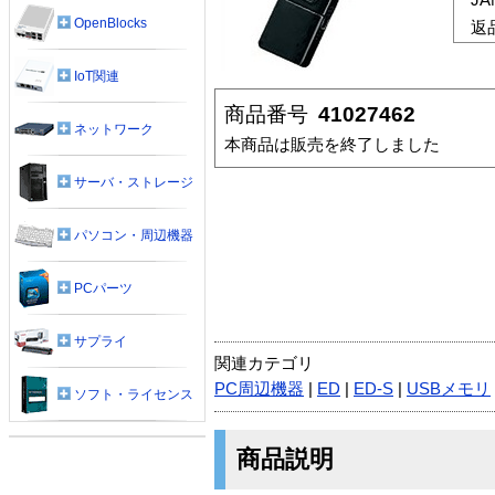
OpenBlocks
返
IoT関連
商品番号
41027462
ネットワーク
本商品は販売を終了しました
サーバ・ストレージ
パソコン・周辺機器
PCパーツ
サプライ
関連カテゴリ
PC周辺機器
|
ED
|
ED-S
|
USBメモリ
ソフト・ライセンス
商品説明