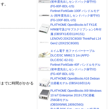
(初年度先出しセンドバック保守付)
ます。
(FG-80F-BDL-US)
Fortinet FortiGate-100F バンドルモデ
ル (初年度先出しセンドバック保守付)
(FG-100F-BDL-US)
PLAT'HOME OpenBlocks IoT FX1/E
H/W保守及びサブスクリプション1年付
属 (OBSFX1/E/D11/H1S1)
LENOVO 20X2SC8G00 ThinkPad L14
Gen2 (20X2SC8G00)
エイム電子 光ファイバーケーブル
DLC/DSC MM62.5 1m (AFP2-
DLC/DSC-62-01)
Fortinet FortiGate-40F バンドルモデル
(初年度先出しセンドバック保守付)
(FG-40F-BDL-US)
PLAT'HOME OpenBlocks A16 Debian
着までに時間がかかる
11搭載モデル (OBSA16/D11A)
PLAT'HOME OpenBlocks IX9 Windows
10 IoT Enterprise 2019 LTSC搭載
256GBモデル
(OBSIX9/W/L1809/256G)