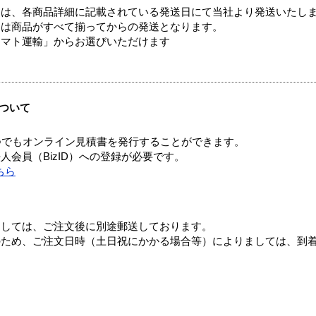
ては、各商品詳細に記載されている発送日にて当社より発送いたし
送は商品がすべて揃ってからの発送となります。
ヤマト運輸」からお選びいただけます
ついて
つでもオンライン見積書を発行することができます。
会員（BizID）への登録が必要です。
ちら
ましては、ご注文後に別途郵送しております。
のため、ご注文日時（土日祝にかかる場合等）によりましては、到