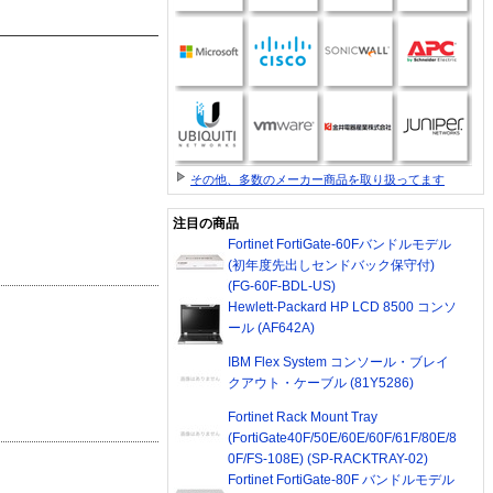
その他、多数のメーカー商品を取り扱ってます
注目の商品
Fortinet FortiGate-60Fバンドルモデル
(初年度先出しセンドバック保守付)
(FG-60F-BDL-US)
Hewlett-Packard HP LCD 8500 コンソ
ール (AF642A)
IBM Flex System コンソール・ブレイ
クアウト・ケーブル (81Y5286)
Fortinet Rack Mount Tray
(FortiGate40F/50E/60E/60F/61F/80E/8
0F/FS-108E) (SP-RACKTRAY-02)
Fortinet FortiGate-80F バンドルモデル