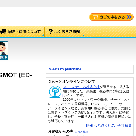
Tweets by platonline
MOT (ED-
ぷらっとオンラインについて
ぷらっとホーム株式会社
が運用する、法人取
引に特化した「業務用IT機器専門の調達支援
サイト」です。
1999年よりネットワーク機器、サーバ、スト
レージ、パソコン周辺機器、PCパーツ、ソフトウェ
ア、ライセンスなど、業務用IT機器中心に販売。品揃え
は業界トップクラスの約5.5万点です。法人取引に特化
し、学校・官公庁・一般法人のお客様の請求書後払いに
も対応しています。
IPv6への取り組み
会社概要
お客様からの声
もっと見る