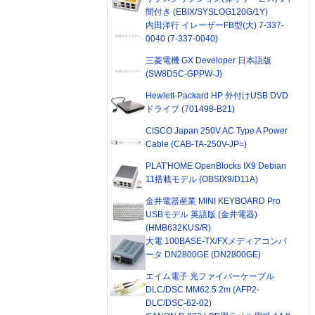
間付き (EBIX/SYSLOG120G/1Y)
内田洋行 イレーザーFB型(大) 7-337-
0040 (7-337-0040)
三菱電機 GX Developer 日本語版
(SW8D5C-GPPW-J)
Hewlett-Packard HP 外付けUSB DVD
ドライブ (701498-B21)
CISCO Japan 250V AC Type A Power
Cable (CAB-TA-250V-JP=)
PLAT'HOME OpenBlocks IX9 Debian
11搭載モデル (OBSIX9/D11A)
金井電器産業 MINI KEYBOARD Pro
USBモデル 英語版 (金井電器)
(HMB632KUS/R)
大電 100BASE-TX/FXメディアコンバ
ータ DN2800GE (DN2800GE)
エイム電子 光ファイバーケーブル
DLC/DSC MM62.5 2m (AFP2-
DLC/DSC-62-02)