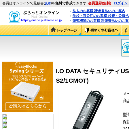
会員はオンラインで見積書(
)を
無料で作成
できます
会員登録(無料)
ログイン
見本
法人のお客様 請求書払いのご案内
学校・官公庁のお客様 校費・公費
研究機関のお客様 科研費払いのご案
I.O DATA セキュリティUSB
S2/1GMOT)
メ
商
型
保
J