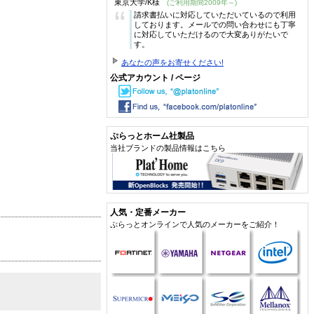
東京大学/K様
(ご利用期間2009年～)
“
請求書払いに対応していただいているので利用
しております。メールでの問い合わせにも丁寧
に対応していただけるので大変ありがたいで
す。
あなたの声をお寄せください!
公式アカウント / ページ
ぷらっとホーム社製品
当社ブランドの製品情報はこちら
人気・定番メーカー
ぷらっとオンラインで人気のメーカーをご紹介！