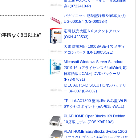
富士通 POS-Cサーマルロール紙(高保
存) (0722410-P)
パナソニック 感熱記録紙B4(6本入り)
UG-0001B4 (UG-0001B4)
応研 販売大臣 NX スタンドアロン
の事情なく8日以上経
(OKN-423533)
大電 環境対応 1000BASE-T/X メディ
アコンバータ (DN1800SG2E)
Microsoft Windows Server Standard
2019 16コアライセンス 64bitWin対応
日本語版 5CAL付 DVDパッケージ
(P73-07691)
IDEC AUTO-ID SOLUTIONS バッテリ
ー BP-007 (BP-007)
TP-Link AX1800 壁面埋め込み型 Wi-Fi
6アクセスポイント (EAP615-WALL)
PLAT'HOME OpenBlocks IX9 Debian
10搭載モデル (OBSIX9/D10A)
PLAT'HOME EasyBlocks Syslog 120G
サブスクリプション(保守サービス) 1年