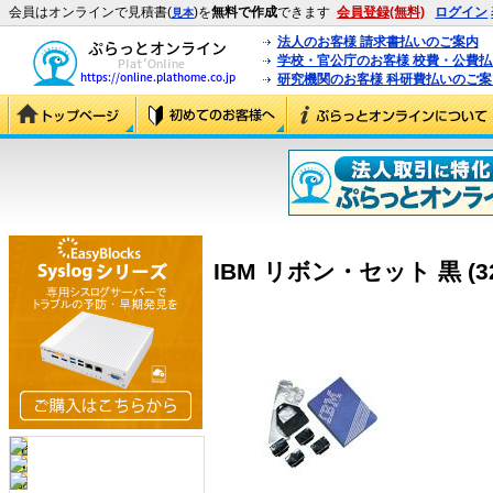
会員はオンラインで見積書(
)を
無料で作成
できます
会員登録(無料)
ログイン
見本
法人のお客様 請求書払いのご案内
学校・官公庁のお客様 校費・公費
研究機関のお客様 科研費払いのご案
IBM リボン・セット 黒 (32