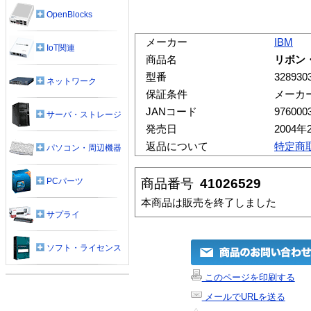
OpenBlocks
メーカー
IBM
IoT関連
商品名
リボン
型番
328930
ネットワーク
保証条件
メーカ
JANコード
976000
サーバ・ストレージ
発売日
2004年
返品について
特定商
パソコン・周辺機器
商品番号
41026529
PCパーツ
本商品は販売を終了しました
サプライ
ソフト・ライセンス
このページを印刷する
メールでURLを送る