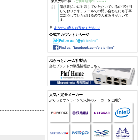
東京大学/K様
(ご利用期間2009年～)
“
請求書払いに対応していただいているので利用
しております。メールでの問い合わせにも丁寧
に対応していただけるので大変ありがたいで
す。
あなたの声をお寄せください!
公式アカウント / ページ
ぷらっとホーム社製品
当社ブランドの製品情報はこちら
人気・定番メーカー
ぷらっとオンラインで人気のメーカーをご紹介！