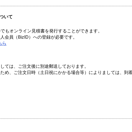
ついて
つでもオンライン見積書を発行することができます。
会員（BizID）への登録が必要です。
ちら
ましては、ご注文後に別途郵送しております。
のため、ご注文日時（土日祝にかかる場合等）によりましては、到