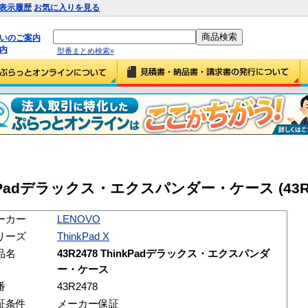
表示履歴
お気に入りを見る
払いのご案内
内
型番まとめ検索»
hinkPadデラックス・エクスパンダー・ケース (43R2
ーカー
LENOVO
リーズ
ThinkPad X
品名
43R2478 ThinkPadデラックス・エクスパンダ
ー・ケース
番
43R2478
証条件
メーカー保証