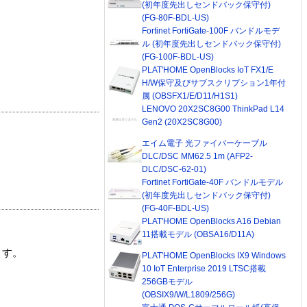
(初年度先出しセンドバック保守付)
(FG-80F-BDL-US)
Fortinet FortiGate-100F バンドルモデ
ル (初年度先出しセンドバック保守付)
(FG-100F-BDL-US)
PLAT'HOME OpenBlocks IoT FX1/E
H/W保守及びサブスクリプション1年付
属 (OBSFX1/E/D11/H1S1)
LENOVO 20X2SC8G00 ThinkPad L14
Gen2 (20X2SC8G00)
エイム電子 光ファイバーケーブル
DLC/DSC MM62.5 1m (AFP2-
DLC/DSC-62-01)
Fortinet FortiGate-40F バンドルモデル
(初年度先出しセンドバック保守付)
(FG-40F-BDL-US)
PLAT'HOME OpenBlocks A16 Debian
11搭載モデル (OBSA16/D11A)
ます。
PLAT'HOME OpenBlocks IX9 Windows
10 IoT Enterprise 2019 LTSC搭載
256GBモデル
(OBSIX9/W/L1809/256G)