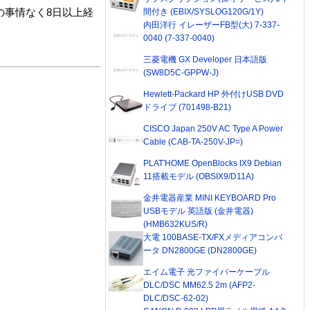
間付き (EBIX/SYSLOG120G/1Y)
の事情なく8日以上経
内田洋行 イレーザーFB型(大) 7-337-
0040 (7-337-0040)
三菱電機 GX Developer 日本語版
(SW8D5C-GPPW-J)
Hewlett-Packard HP 外付けUSB DVD
ドライブ (701498-B21)
CISCO Japan 250V AC Type A Power
Cable (CAB-TA-250V-JP=)
PLAT'HOME OpenBlocks IX9 Debian
11搭載モデル (OBSIX9/D11A)
金井電器産業 MINI KEYBOARD Pro
USBモデル 英語版 (金井電器)
(HMB632KUS/R)
大電 100BASE-TX/FXメディアコンバ
ータ DN2800GE (DN2800GE)
エイム電子 光ファイバーケーブル
DLC/DSC MM62.5 2m (AFP2-
DLC/DSC-62-02)