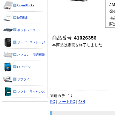
J
OpenBlocks
発
返
IoT関連
関
ネットワーク
商品番号
41026356
サーバ・ストレージ
本商品は販売を終了しました
パソコン・周辺機器
PCパーツ
サプライ
ソフト・ライセンス
関連カテゴリ
PC
|
ノートPC
|
43R