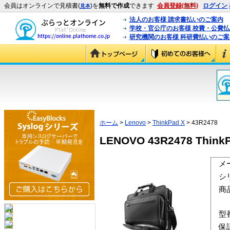
会員はオンラインで見積書(
)を
無料で作成
できます
会員登録(無料)
ログイン
見本
法人のお客様 請求書払いのご案内
学校・官公庁のお客様 校費・公費
研究機関のお客様 科研費払いのご案
ホーム
>
Lenovo
>
ThinkPad X
> 43R2478
LENOVO 43R2478 T
メ
シ
商
型
保