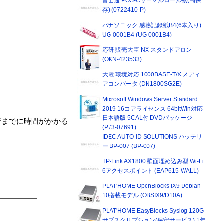
富士通 POS-Cサーマルロール紙(高保
存) (0722410-P)
パナソニック 感熱記録紙B4(6本入り)
UG-0001B4 (UG-0001B4)
応研 販売大臣 NX スタンドアロン
(OKN-423533)
大電 環境対応 1000BASE-T/X メディ
アコンバータ (DN1800SG2E)
Microsoft Windows Server Standard
2019 16コアライセンス 64bitWin対応
日本語版 5CAL付 DVDパッケージ
着までに時間がかかる
(P73-07691)
IDEC AUTO-ID SOLUTIONS バッテリ
ー BP-007 (BP-007)
TP-Link AX1800 壁面埋め込み型 Wi-Fi
6アクセスポイント (EAP615-WALL)
PLAT'HOME OpenBlocks IX9 Debian
10搭載モデル (OBSIX9/D10A)
PLAT'HOME EasyBlocks Syslog 120G
サブスクリプション(保守サービス) 1年