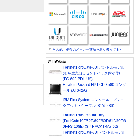
その他、多数のメーカー商品を取り扱ってます
注目の商品
Fortinet FortiGate-60Fバンドルモデル
(初年度先出しセンドバック保守付)
(FG-60F-BDL-US)
Hewlett-Packard HP LCD 8500 コンソ
ール (AF642A)
IBM Flex System コンソール・ブレイ
クアウト・ケーブル (81Y5286)
Fortinet Rack Mount Tray
(FortiGate40F/50E/60E/60F/61F/80E/8
0F/FS-108E) (SP-RACKTRAY-02)
Fortinet FortiGate-80F バンドルモデル