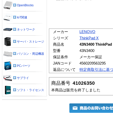
OpenBlocks
IoT関連
ネットワーク
メーカー
LENOVO
シリーズ
ThinkPad X
サーバ・ストレージ
商品名
43N3400 Thin
型番
43N3400
パソコン・周辺機器
保証条件
メーカー保証
JANコード
4560209563295
PCパーツ
返品について
特定商取引法に基
サプライ
商品番号
41026350
本商品は販売を終了しました
ソフト・ライセンス