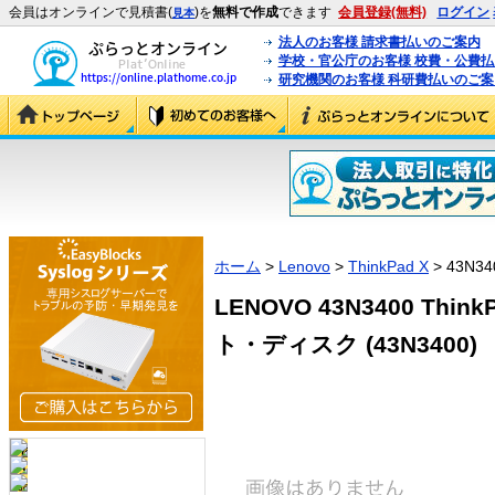
会員はオンラインで見積書(
)を
無料で作成
できます
会員登録(無料)
ログイン
見本
法人のお客様 請求書払いのご案内
学校・官公庁のお客様 校費・公費
研究機関のお客様 科研費払いのご案
ホーム
>
Lenovo
>
ThinkPad X
> 43N34
LENOVO 43N3400 Th
ト・ディスク (43N3400)