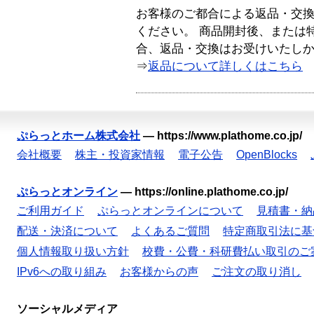
お客様のご都合による返品・交
ください。 商品開封後、または
合、返品・交換はお受けいたし
⇒
返品について詳しくはこちら
ぷらっとホーム株式会社
—
https://www.plathome.co.jp/
会社概要
株主・投資家情報
電子公告
OpenBlocks
ぷらっとオンライン
—
https://online.plathome.co.jp/
ご利用ガイド
ぷらっとオンラインについて
見積書・納
配送・決済について
よくあるご質問
特定商取引法に基
個人情報取り扱い方針
校費・公費・科研費払い取引のご
IPv6への取り組み
お客様からの声
ご注文の取り消し
ソーシャルメディア