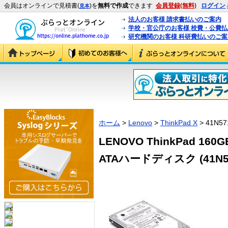
会員はオンラインで見積書(
)を
無料で作成
できます
会員登録(無料)
ログイン
見本
法人のお客様 請求書払いのご案内
学校・官公庁のお客様 校費・公費
研究機関のお客様 科研費払いのご案
ホーム
>
Lenovo
>
ThinkPad X
> 41N57
LENOVO ThinkPad 160
ATAハードディスク (41N5