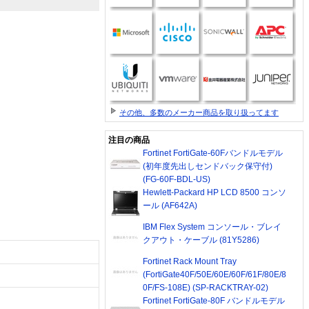
その他、多数のメーカー商品を取り扱ってます
注目の商品
Fortinet FortiGate-60Fバンドルモデル
(初年度先出しセンドバック保守付)
(FG-60F-BDL-US)
Hewlett-Packard HP LCD 8500 コンソ
ール (AF642A)
IBM Flex System コンソール・ブレイ
クアウト・ケーブル (81Y5286)
Fortinet Rack Mount Tray
(FortiGate40F/50E/60E/60F/61F/80E/8
0F/FS-108E) (SP-RACKTRAY-02)
Fortinet FortiGate-80F バンドルモデル