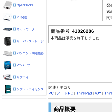
発
OpenBlocks
返
IoT関連
関
ネットワーク
商品番号
41026286
本商品は販売を終了しました
サーバ・ストレージ
パソコン・周辺機器
PCパーツ
サプライ
関連カテゴリ
ソフト・ライセンス
PC
|
ノートPC
|
ThinkPad
|
40Y
|
Thin
商品概要