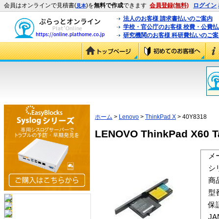
会員はオンラインで見積書(
)を
無料で作成
できます
会員登録(無料)
ログイン
見本
法人のお客様 請求書払いのご案内
学校・官公庁のお客様 校費・公費
研究機関のお客様 科研費払いのご案
ホーム
>
Lenovo
>
ThinkPad X
> 40Y8318
LENOVO ThinkPad X60 
メ
シ
商
型
保
J