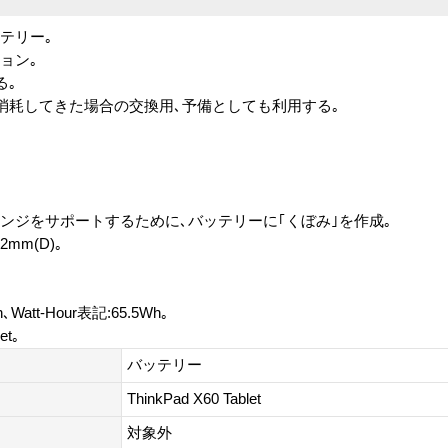
 バッテリー｡
ション｡
る｡
消耗してきた場合の交換用､予備としても利用する｡
｡
晶回転用のヒンジをサポートするために､バッテリーに｢くぼみ｣を作成｡
.2mm(D)｡
att-Hour表記:65.5Wh｡
et｡
バッテリー
ThinkPad X60 Tablet
対象外