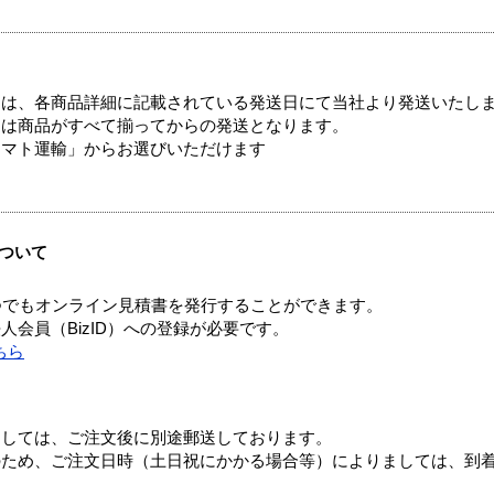
ては、各商品詳細に記載されている発送日にて当社より発送いたし
送は商品がすべて揃ってからの発送となります。
ヤマト運輸」からお選びいただけます
ついて
つでもオンライン見積書を発行することができます。
会員（BizID）への登録が必要です。
ちら
ましては、ご注文後に別途郵送しております。
のため、ご注文日時（土日祝にかかる場合等）によりましては、到