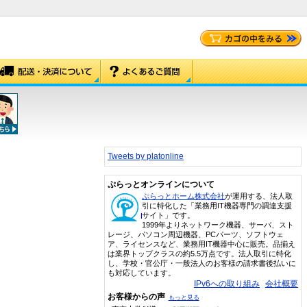
Tweets by platonline
ぷらっとオンラインについて
ぷらっとホーム株式会社
が運用する、法人取
引に特化した「業務用IT機器専門の調達支援
サイト」です。
1999年よりネットワーク機器、サーバ、スト
レージ、パソコン周辺機器、PCパーツ、ソフトウェ
ア、ライセンスなど、業務用IT機器中心に販売。品揃え
は業界トップクラスの約5.5万点です。法人取引に特化
し、学校・官公庁・一般法人のお客様の請求書後払いに
も対応しています。
IPv6への取り組み
会社概要
お客様からの声
もっと見る