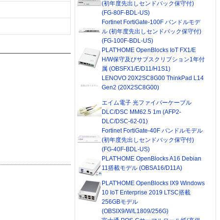
(初年度先出しセンドバック保守付)
(FG-80F-BDL-US)
Fortinet FortiGate-100F バンドルモデ
ル (初年度先出しセンドバック保守付)
(FG-100F-BDL-US)
PLAT'HOME OpenBlocks IoT FX1/E
H/W保守及びサブスクリプション1年付
属 (OBSFX1/E/D11/H1S1)
LENOVO 20X2SC8G00 ThinkPad L14
Gen2 (20X2SC8G00)
エイム電子 光ファイバーケーブル
DLC/DSC MM62.5 1m (AFP2-
DLC/DSC-62-01)
Fortinet FortiGate-40F バンドルモデル
(初年度先出しセンドバック保守付)
(FG-40F-BDL-US)
PLAT'HOME OpenBlocks A16 Debian
11搭載モデル (OBSA16/D11A)
PLAT'HOME OpenBlocks IX9 Windows
10 IoT Enterprise 2019 LTSC搭載
256GBモデル
(OBSIX9/W/L1809/256G)