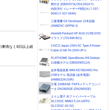
間付き (EBIX/SYSLOG120G/1Y)
内田洋行 イレーザーFB型(大) 7-337-
0040 (7-337-0040)
三菱電機 GX Developer 日本語版
(SW8D5C-GPPW-J)
Hewlett-Packard HP 外付けUSB DVD
ドライブ (701498-B21)
CISCO Japan 250V AC Type A Power
の事情なく8日以上経
Cable (CAB-TA-250V-JP=)
PLAT'HOME OpenBlocks IX9 Debian
11搭載モデル (OBSIX9/D11A)
金井電器産業 MINI KEYBOARD Pro
USBモデル 英語版 (金井電器)
(HMB632KUS/R)
大電 100BASE-TX/FXメディアコンバ
ータ DN2800GE (DN2800GE)
エイム電子 光ファイバーケーブル
DLC/DSC MM62.5 2m (AFP2-
DLC/DSC-62-02)