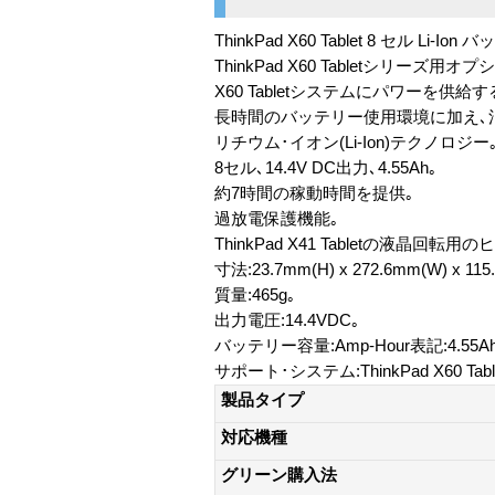
ThinkPad X60 Tablet 8 セル Li-Ion
ThinkPad X60 Tabletシリーズ用オプ
X60 Tabletシステムにパワーを供給す
長時間のバッテリー使用環境に加え､
リチウム･イオン(Li-Ion)テクノロジー
8セル､14.4V DC出力､4.55Ah｡
約7時間の稼動時間を提供｡
過放電保護機能｡
ThinkPad X41 Tabletの液
寸法:23.7mm(H) x 272.6mm(W) x 115
質量:465g｡
出力電圧:14.4VDC｡
バッテリー容量:Amp-Hour表記:4.55Ah､W
サポート･システム:ThinkPad X60 Tabl
製品タイプ
対応機種
グリーン購入法