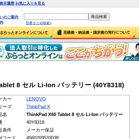
表示履歴
お気に入りを見る
払いのご案内
内
型番まとめ検索»
Tablet 8 セル Li-Ion バッテリー (40Y8318)
ーカー
LENOVO
リーズ
ThinkPad X
品名
ThinkPad X60 Tablet 8 セル Li-Ion バッテリー
番
40Y8318
証条件
メーカー保証
ANコード
4560209533038