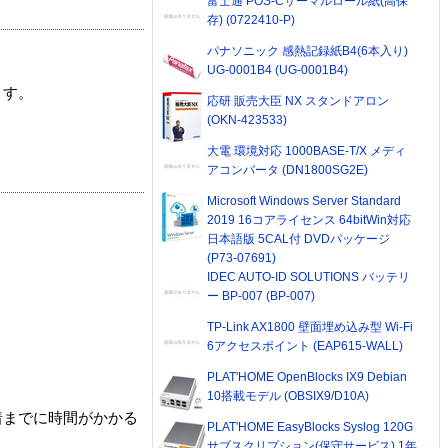
富士通 POS-Cサーマルロール紙(高保
存) (0722410-P)
パナソニック 感熱記録紙B4(6本入り)
UG-0001B4 (UG-0001B4)
ます。
応研 販売大臣 NX スタンドアロン
(OKN-423533)
大電 環境対応 1000BASE-T/X メディ
アコンバータ (DN1800SG2E)
Microsoft Windows Server Standard
2019 16コアライセンス 64bitWin対応
日本語版 5CAL付 DVDパッケージ
(P73-07691)
IDEC AUTO-ID SOLUTIONS バッテリ
ー BP-007 (BP-007)
TP-Link AX1800 壁面埋め込み型 Wi-Fi
6アクセスポイント (EAP615-WALL)
PLAT'HOME OpenBlocks IX9 Debian
10搭載モデル (OBSIX9/D10A)
着までに時間がかかる
PLAT'HOME EasyBlocks Syslog 120G
サブスクリプション(保守サービス) 1年