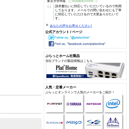
東京大学/K様
(ご利用期間2009年～)
“
請求書払いに対応していただいているので利用
しております。メールでの問い合わせにも丁寧
に対応していただけるので大変ありがたいで
す。
あなたの声をお寄せください!
公式アカウント / ページ
ぷらっとホーム社製品
当社ブランドの製品情報はこちら
人気・定番メーカー
ぷらっとオンラインで人気のメーカーをご紹介！