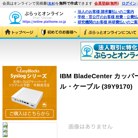
会員はオンラインで見積書(
)を
無料で作成
できます
会員登録(無料)
ログイン
見本
法人のお客様 請求書払いのご案内
学校・官公庁のお客様 校費・公費
研究機関のお客様 科研費払いのご案
IBM BladeCenter
ル・ケーブル (39Y9170)