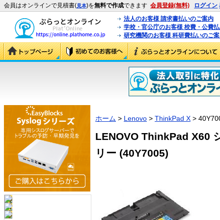
会員はオンラインで見積書(
)を
無料で作成
できます
会員登録(無料)
ログイン
見本
法人のお客様 請求書払いのご案内
学校・官公庁のお客様 校費・公費
研究機関のお客様 科研費払いのご案
ホーム
>
Lenovo
>
ThinkPad X
> 40Y70
LENOVO ThinkPad 
リー (40Y7005)