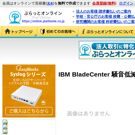
会員はオンラインで見積書(
)を
無料で作成
できます
会員登録(無料)
ログイン
見本
法人のお客様 請求書払いのご案内
学校・官公庁のお客様 校費・公費
研究機関のお客様 科研費払いのご案
IBM BladeCenter 騒音