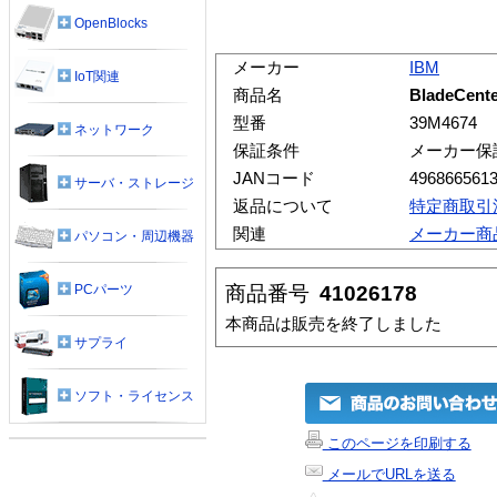
OpenBlocks
メーカー
IBM
IoT関連
商品名
BladeCe
型番
39M4674
ネットワーク
保証条件
メーカー保
JANコード
496866561
サーバ・ストレージ
返品について
特定商取引
関連
メーカー商
パソコン・周辺機器
商品番号
41026178
PCパーツ
本商品は販売を終了しました
サプライ
ソフト・ライセンス
このページを印刷する
メールでURLを送る