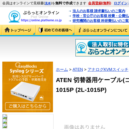
会員はオンラインで見積書(
)を
無料で作成
できます
会員登録(無料)
ログイン
見本
法人のお客様 請求書払いのご案内
学校・官公庁のお客様 校費・公費
研究機関のお客様 科研費払いのご案
ホーム
>
ATEN
>
アナログKVMスイッチ
ATEN 切替器用ケーブル(コ
1015P (2L-1015P)