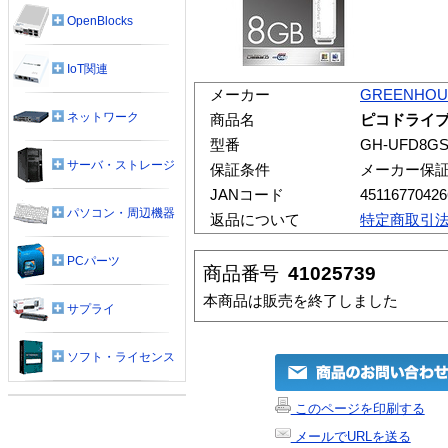
OpenBlocks
IoT関連
メーカー
GREENHOU
ネットワーク
商品名
ピコドライブST
型番
GH-UFD8G
サーバ・ストレージ
保証条件
メーカー保
JANコード
45116770426
パソコン・周辺機器
返品について
特定商取引
PCパーツ
商品番号
41025739
本商品は販売を終了しました
サプライ
ソフト・ライセンス
このページを印刷する
メールでURLを送る