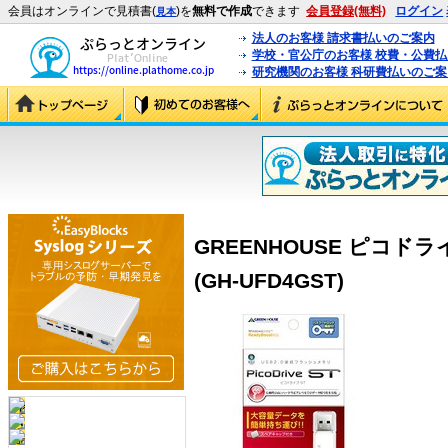
会員はオンラインで見積書(
)を
無料で作成
できます
会員登録(無料)
ログイン
見本
法人のお客様 請求書払いのご案内
学校・官公庁のお客様 校費・公費
研究機関のお客様 科研費払いのご案
GREENHOUSE ピコドライブ
(GH-UFD4GST)