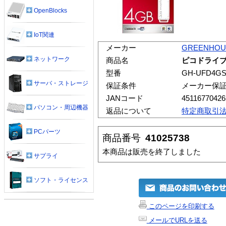
OpenBlocks
IoT関連
メーカー
GREENHOU
ネットワーク
商品名
ピコドライブST
型番
GH-UFD4G
サーバ・ストレージ
保証条件
メーカー保
JANコード
45116770426
パソコン・周辺機器
返品について
特定商取引
PCパーツ
商品番号
41025738
本商品は販売を終了しました
サプライ
ソフト・ライセンス
このページを印刷する
メールでURLを送る