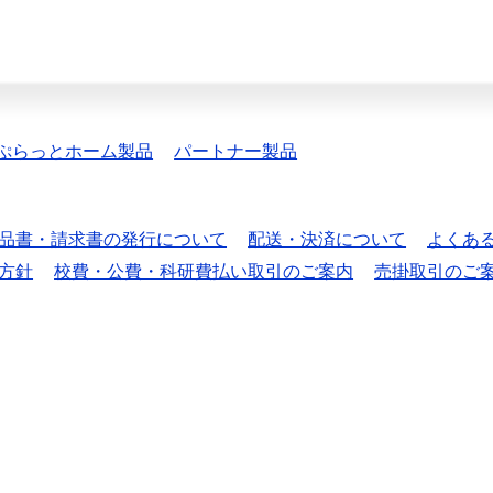
ぷらっとホーム製品
パートナー製品
品書・請求書の発行について
配送・決済について
よくあ
方針
校費・公費・科研費払い取引のご案内
売掛取引のご