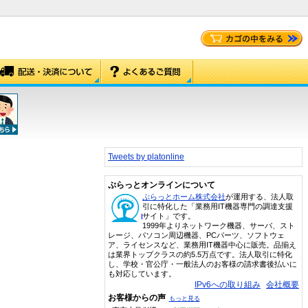
Tweets by platonline
ぷらっとオンラインについて
ぷらっとホーム株式会社
が運用する、法人取
引に特化した「業務用IT機器専門の調達支援
サイト」です。
1999年よりネットワーク機器、サーバ、スト
レージ、パソコン周辺機器、PCパーツ、ソフトウェ
ア、ライセンスなど、業務用IT機器中心に販売。品揃え
は業界トップクラスの約5.5万点です。法人取引に特化
し、学校・官公庁・一般法人のお客様の請求書後払いに
も対応しています。
IPv6への取り組み
会社概要
お客様からの声
もっと見る