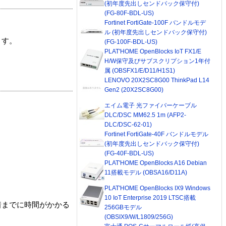
(初年度先出しセンドバック保守付)
(FG-80F-BDL-US)
Fortinet FortiGate-100F バンドルモデ
ル (初年度先出しセンドバック保守付)
ます。
(FG-100F-BDL-US)
PLAT'HOME OpenBlocks IoT FX1/E
H/W保守及びサブスクリプション1年付
属 (OBSFX1/E/D11/H1S1)
LENOVO 20X2SC8G00 ThinkPad L14
Gen2 (20X2SC8G00)
エイム電子 光ファイバーケーブル
DLC/DSC MM62.5 1m (AFP2-
DLC/DSC-62-01)
Fortinet FortiGate-40F バンドルモデル
(初年度先出しセンドバック保守付)
(FG-40F-BDL-US)
PLAT'HOME OpenBlocks A16 Debian
11搭載モデル (OBSA16/D11A)
PLAT'HOME OpenBlocks IX9 Windows
10 IoT Enterprise 2019 LTSC搭載
着までに時間がかかる
256GBモデル
(OBSIX9/W/L1809/256G)