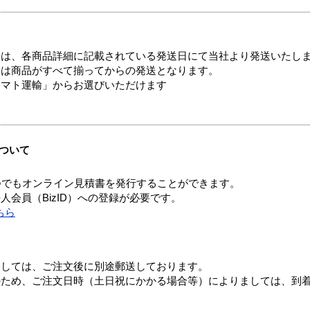
ては、各商品詳細に記載されている発送日にて当社より発送いたし
送は商品がすべて揃ってからの発送となります。
ヤマト運輸」からお選びいただけます
ついて
つでもオンライン見積書を発行することができます。
会員（BizID）への登録が必要です。
ちら
ましては、ご注文後に別途郵送しております。
のため、ご注文日時（土日祝にかかる場合等）によりましては、到