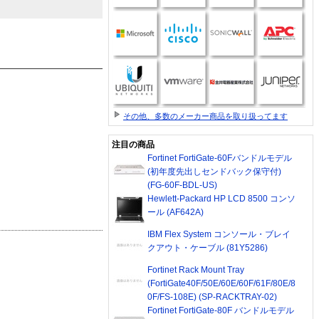
その他、多数のメーカー商品を取り扱ってます
注目の商品
Fortinet FortiGate-60Fバンドルモデル
(初年度先出しセンドバック保守付)
(FG-60F-BDL-US)
Hewlett-Packard HP LCD 8500 コンソ
ール (AF642A)
IBM Flex System コンソール・ブレイ
クアウト・ケーブル (81Y5286)
Fortinet Rack Mount Tray
(FortiGate40F/50E/60E/60F/61F/80E/8
0F/FS-108E) (SP-RACKTRAY-02)
Fortinet FortiGate-80F バンドルモデル