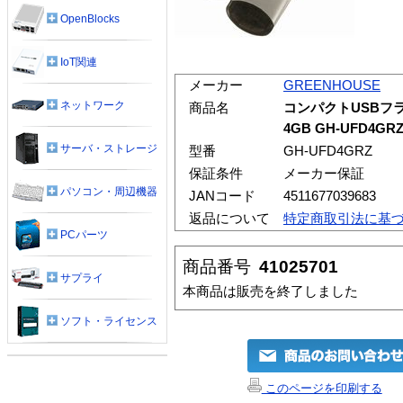
OpenBlocks
IoT関連
メーカー
GREENHOUSE
ネットワーク
商品名
コンパクトUSBフ
4GB GH-UFD4GR
サーバ・ストレージ
型番
GH-UFD4GRZ
保証条件
メーカー保証
パソコン・周辺機器
JANコード
4511677039683
返品について
特定商取引法に基
PCパーツ
商品番号
41025701
サプライ
本商品は販売を終了しました
ソフト・ライセンス
このページを印刷する