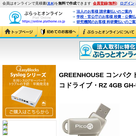
会員はオンラインで見積書(
)を
無料で作成
できます
会員登録(無料)
ログイン
見本
法人のお客様 請求書払いのご案内
学校・官公庁のお客様 校費・公費
研究機関のお客様 科研費払いのご案
GREENHOUSE コンパ
コドライブ・RZ 4GB GH-UF