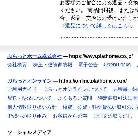
お客様のご都合による返品・交
ください。 商品開封後、または
合、返品・交換はお受けいたし
⇒
返品について詳しくはこちら
ぷらっとホーム株式会社
—
https://www.plathome.co.jp/
会社概要
株主・投資家情報
電子公告
OpenBlocks
ぷらっとオンライン
—
https://online.plathome.co.jp/
ご利用ガイド
ぷらっとオンラインについて
見積書・納
配送・決済について
よくあるご質問
特定商取引法に基
個人情報取り扱い方針
校費・公費・科研費払い取引のご
IPv6への取り組み
お客様からの声
ご注文の取り消し
ソーシャルメディア