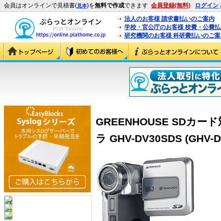
会員はオンラインで見積書(
)を
無料で作成
できます
会員登録(無料)
ログイン
見本
法人のお客様 請求書払いのご案内
学校・官公庁のお客様 校費・公費
研究機関のお客様 科研費払いのご案
GREENHOUSE SD
ラ GHV-DV30SDS (GHV-D