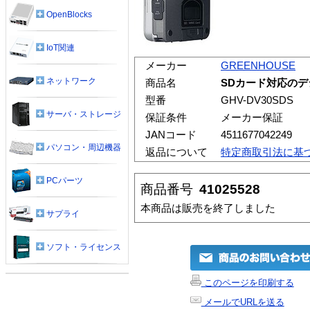
OpenBlocks
IoT関連
メーカー
GREENHOUSE
ネットワーク
商品名
SDカード対応のデジ
型番
GHV-DV30SDS
サーバ・ストレージ
保証条件
メーカー保証
JANコード
4511677042249
パソコン・周辺機器
返品について
特定商取引法に基
PCパーツ
商品番号
41025528
本商品は販売を終了しました
サプライ
ソフト・ライセンス
このページを印刷する
メールでURLを送る