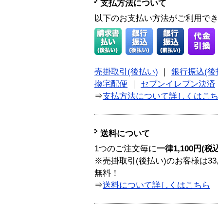
支払方法について
以下のお支払い方法がご利用で
売掛取引(後払い)
｜
銀行振込(後
換宅配便
｜
セブンイレブン決済
⇒
支払方法について詳しくはこ
送料について
1つのご注文毎に
一律1,100円(税
※売掛取引(後払い)のお客様は33
無料！
⇒
送料について詳しくはこちら