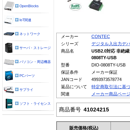
OpenBlocks
IoT関連
ネットワーク
メーカー
CONTEC
シリーズ
デジタル入出力デ
サーバ・ストレージ
商品名
USB2.0対応 非絶
0808TY-USB
パソコン・周辺機器
型番
DIO-0808TY-USB
保証条件
メーカー保証
PCパーツ
JANコード
4993973578774
返品について
特定商取引法に基
サプライ
関連
メーカー商品ペー
ソフト・ライセンス
商品番号
41024215
販売価格
(税込)