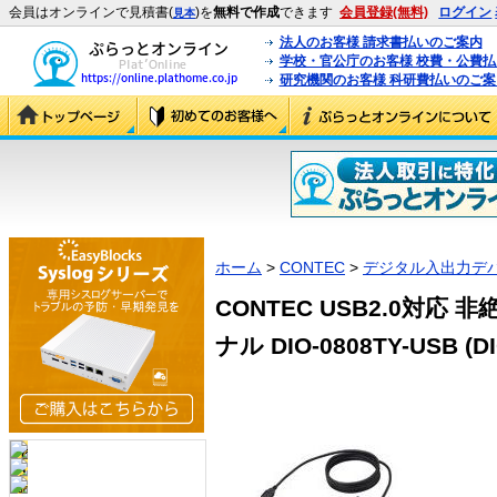
会員はオンラインで見積書(
)を
無料で作成
できます
会員登録(無料)
ログイン
見本
法人のお客様 請求書払いのご案内
学校・官公庁のお客様 校費・公費
研究機関のお客様 科研費払いのご案
ホーム
>
CONTEC
>
デジタル入出力デ
CONTEC USB2.0対
ナル DIO-0808TY-USB (DI