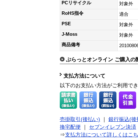
PCリサイクル
対象外
RoHS指令
適合
PSE
対象外
J-Moss
対象外
商品備考
2010080
ぷらっとオンライン ご購入の
支払方法について
以下のお支払い方法がご利用で
売掛取引(後払い)
｜
銀行振込(後
換宅配便
｜
セブンイレブン決済
⇒
支払方法について詳しくはこ