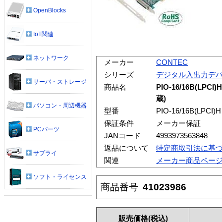
OpenBlocks
IoT関連
ネットワーク
メーカー
CONTEC
シリーズ
デジタル入出力デ
サーバ・ストレージ
商品名
PIO-16/16B(L
蔵)
パソコン・周辺機器
型番
PIO-16/16B(LPCI)H
保証条件
メーカー保証
PCパーツ
JANコード
4993973563848
返品について
特定商取引法に基
サプライ
関連
メーカー商品ペー
ソフト・ライセンス
商品番号
41023986
販売価格
(税込)