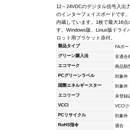
12～24VDCのデジタル信号入出力を行
のインターフェイスボードです。フ
内蔵しています。1枚で最大16点
す。Windows版、Linux版ドライバ
ロット用ブラケット添付。
製品タイプ
FAボー
グリーン購入法
非適合
エコマーク
商品類
PCグリーンラベル
対象外
国際エネルギースター
対象外
エコリーフ
未登録
VCCI
VCCI
PCリサイクル
対象外
RoHS指令
適合