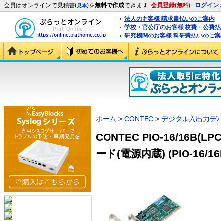
会員はオンラインで見積書(
)を
無料で作成
できます
会員登録(無料)
ログイン
見本
法人のお客様 請求書払いのご案内
学校・官公庁のお客様 校費・公費
研究機関のお客様 科研費払いのご案
ホーム
>
CONTEC
>
デジタル入出力デ
CONTEC PIO-16/16B
ード(電源内蔵) (PIO-16/16B