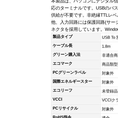
本製品は、パソコンにデジタル信号
応のターミナルです。USBのバ
供給が不要です。非絶縁TTLレベ
他、入力回路には保護回路(サー
ネクタを採用しています。Wind
製品タイプ
USB 
ケーブル長
1.8m
グリーン購入法
非適合商
エコマーク
商品類型
PCグリーンラベル
対象外
国際エネルギースター
対象外
エコリーフ
未登録品
VCCI
VCCIク
PCリサイクル
対象外
RoHS指令
適合