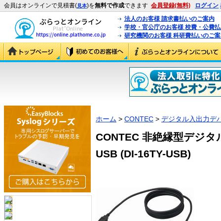
会員はオンラインで見積書(
)を
無料で作成
できます
会員登録(無料)
ログイン
見本
法人のお客様 請求書払いのご案内
学校・官公庁のお客様 校費・公費
研究機関のお客様 科研費払いのご案
ホーム
>
CONTEC
>
デジタル入出力デ
CONTEC 非絶縁型デジタル
USB (DI-16TY-USB)