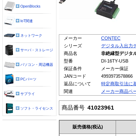
OpenBlocks
IoT関連
ネットワーク
メーカー
CONTEC
シリーズ
デジタル入出力
サーバ・ストレージ
商品名
非絶縁型デジタル入
型番
DI-16TY-USB
パソコン・周辺機器
保証条件
メーカー保証
JANコード
4993973578866
PCパーツ
返品について
特定商取引法に
関連
メーカー商品ペ
サプライ
商品番号
41023961
ソフト・ライセンス
販売価格
(税込)