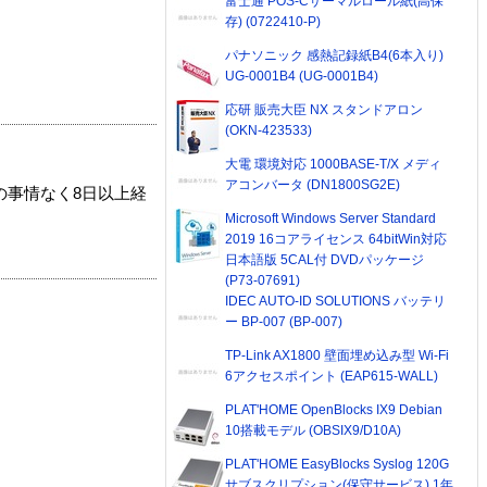
富士通 POS-Cサーマルロール紙(高保
存) (0722410-P)
パナソニック 感熱記録紙B4(6本入り)
UG-0001B4 (UG-0001B4)
応研 販売大臣 NX スタンドアロン
(OKN-423533)
大電 環境対応 1000BASE-T/X メディ
アコンバータ (DN1800SG2E)
の事情なく8日以上経
Microsoft Windows Server Standard
2019 16コアライセンス 64bitWin対応
日本語版 5CAL付 DVDパッケージ
(P73-07691)
IDEC AUTO-ID SOLUTIONS バッテリ
ー BP-007 (BP-007)
TP-Link AX1800 壁面埋め込み型 Wi-Fi
6アクセスポイント (EAP615-WALL)
PLAT'HOME OpenBlocks IX9 Debian
10搭載モデル (OBSIX9/D10A)
PLAT'HOME EasyBlocks Syslog 120G
サブスクリプション(保守サービス) 1年