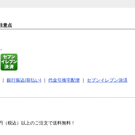
注意点
す。
｜
銀行振込(前払い)
｜
代金引換宅配便
｜
セブンイレブン決済
00円（税込）以上のご注文で送料無料！