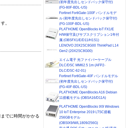
(初年度先出しセンドバック保守付)
(FG-80F-BDL-US)
Fortinet FortiGate-100F バンドルモデ
ル (初年度先出しセンドバック保守付)
ます。
(FG-100F-BDL-US)
PLAT'HOME OpenBlocks IoT FX1/E
H/W保守及びサブスクリプション1年付
属 (OBSFX1/E/D11/H1S1)
LENOVO 20X2SC8G00 ThinkPad L14
Gen2 (20X2SC8G00)
エイム電子 光ファイバーケーブル
DLC/DSC MM62.5 1m (AFP2-
DLC/DSC-62-01)
Fortinet FortiGate-40F バンドルモデル
(初年度先出しセンドバック保守付)
(FG-40F-BDL-US)
PLAT'HOME OpenBlocks A16 Debian
11搭載モデル (OBSA16/D11A)
PLAT'HOME OpenBlocks IX9 Windows
10 IoT Enterprise 2019 LTSC搭載
着までに時間がかかる
256GBモデル
(OBSIX9/W/L1809/256G)