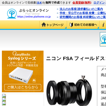
会員はオンラインで見積書(
)を
無料で作成
できます
会員登録(無料)
ログイン
見本
法人のお客様 請求書払いのご案内
学校・官公庁のお客様 校費・公費
研究機関のお客様 科研費払いのご案
ニコン FSA フィールド
メ
商
型
保
J
返