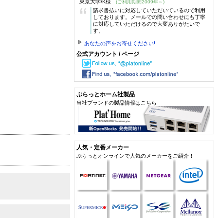
東京大学/K様
(ご利用期間2009年～)
“
請求書払いに対応していただいているので利用
しております。メールでの問い合わせにも丁寧
に対応していただけるので大変ありがたいで
す。
あなたの声をお寄せください!
公式アカウント / ページ
ぷらっとホーム社製品
当社ブランドの製品情報はこちら
人気・定番メーカー
ぷらっとオンラインで人気のメーカーをご紹介！