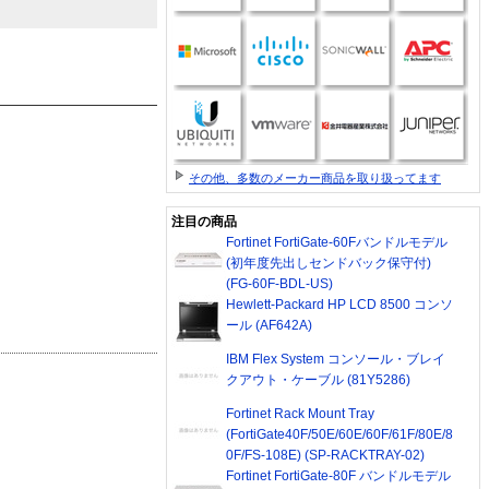
その他、多数のメーカー商品を取り扱ってます
注目の商品
Fortinet FortiGate-60Fバンドルモデル
(初年度先出しセンドバック保守付)
(FG-60F-BDL-US)
Hewlett-Packard HP LCD 8500 コンソ
ール (AF642A)
IBM Flex System コンソール・ブレイ
クアウト・ケーブル (81Y5286)
Fortinet Rack Mount Tray
(FortiGate40F/50E/60E/60F/61F/80E/8
0F/FS-108E) (SP-RACKTRAY-02)
Fortinet FortiGate-80F バンドルモデル