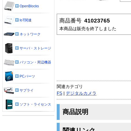
OpenBlocks
商品番号
41023765
IoT関連
本商品は販売を終了しました
ネットワーク
サーバ・ストレージ
パソコン・周辺機器
PCパーツ
関連カテゴリ
サプライ
FS
|
デジタルカメラ
ソフト・ライセンス
商品説明
関連リンク