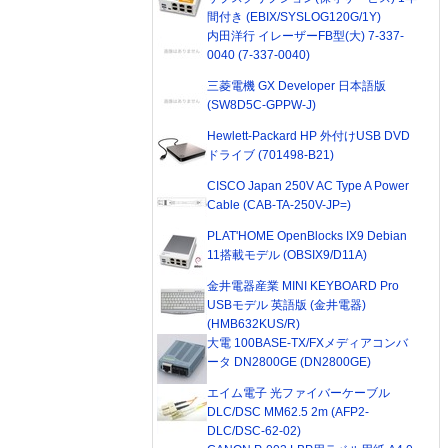
間付き (EBIX/SYSLOG120G/1Y)
内田洋行 イレーザーFB型(大) 7-337-
0040 (7-337-0040)
三菱電機 GX Developer 日本語版
(SW8D5C-GPPW-J)
Hewlett-Packard HP 外付けUSB DVD
ドライブ (701498-B21)
CISCO Japan 250V AC Type A Power
Cable (CAB-TA-250V-JP=)
PLAT'HOME OpenBlocks IX9 Debian
11搭載モデル (OBSIX9/D11A)
金井電器産業 MINI KEYBOARD Pro
USBモデル 英語版 (金井電器)
(HMB632KUS/R)
大電 100BASE-TX/FXメディアコンバ
ータ DN2800GE (DN2800GE)
エイム電子 光ファイバーケーブル
DLC/DSC MM62.5 2m (AFP2-
DLC/DSC-62-02)