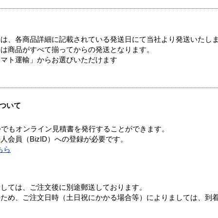
ては、各商品詳細に記載されている発送日にて当社より発送いたし
送は商品がすべて揃ってからの発送となります。
ヤマト運輸」からお選びいただけます
ついて
つでもオンライン見積書を発行することができます。
会員（BizID）への登録が必要です。
ちら
ましては、ご注文後に別途郵送しております。
のため、ご注文日時（土日祝にかかる場合等）によりましては、到