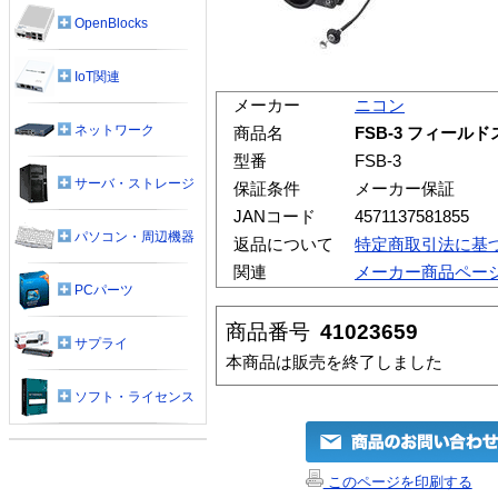
OpenBlocks
IoT関連
メーカー
ニコン
ネットワーク
商品名
FSB-3 フィール
型番
FSB-3
サーバ・ストレージ
保証条件
メーカー保証
JANコード
4571137581855
パソコン・周辺機器
返品について
特定商取引法に基
関連
メーカー商品ペー
PCパーツ
商品番号
41023659
サプライ
本商品は販売を終了しました
ソフト・ライセンス
このページを印刷する