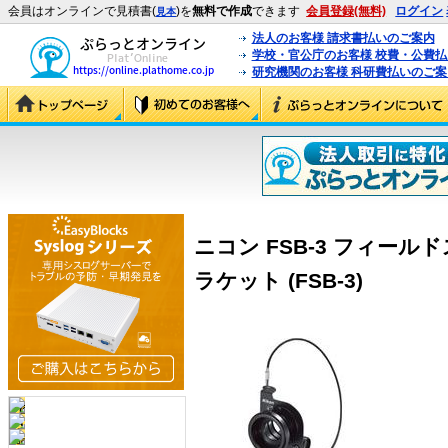
会員はオンラインで見積書(
)を
無料で作成
できます
会員登録(無料)
ログイン
見本
法人のお客様 請求書払いのご案内
学校・官公庁のお客様 校費・公費
研究機関のお客様 科研費払いのご案
ニコン FSB-3 フィール
ラケット (FSB-3)