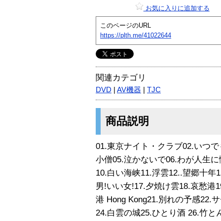
お気に入りに追加する
このページのURL
https://plth.me/41022644
関連カテゴリ
DVD
|
AV機器
|
TJC
商品説明
01.東京ナイト・クラブ02.いつで
小僧05.泣かないで06.わが人生に悔
10.白い海峡11.浮雲12..望郷十年
男!いい女!17.夕焼け雲18.哀愁
港 Hong Kong21.別れの予感2
24.白雲の城25.ひとり酒 26.竹