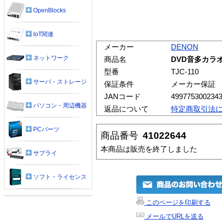
OpenBlocks
IoT関連
メーカー
DENON
ネットワーク
商品名
DVD音多カラオケB
型番
TJC-110
サーバ・ストレージ
保証条件
メーカー保証
JANコード
499775300234
パソコン・周辺機器
返品について
特定商取引法
PCパーツ
商品番号
41022644
本商品は販売を終了しました
サプライ
ソフト・ライセンス
このページを印刷する
メールでURLを送る