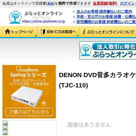
会員はオンラインで見積書(
)を
無料で作成
できます
会員登録(無料)
ログイン
見本
法人のお客様 請求書払いのご案内
学校・官公庁のお客様 校費・公費
研究機関のお客様 科研費払いのご案
DENON DVD音多カラオケBES
(TJC-110)