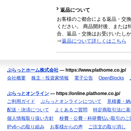
返品について
お客様のご都合による返品・交
ください。 商品開封後、または
合、返品・交換はお受けいたし
⇒
返品について詳しくはこちら
ぷらっとホーム株式会社
—
https://www.plathome.co.jp/
会社概要
株主・投資家情報
電子公告
OpenBlocks
ぷらっとオンライン
—
https://online.plathome.co.jp/
ご利用ガイド
ぷらっとオンラインについて
見積書・納
配送・決済について
よくあるご質問
特定商取引法に基
個人情報取り扱い方針
校費・公費・科研費払い取引のご
IPv6への取り組み
お客様からの声
ご注文の取り消し