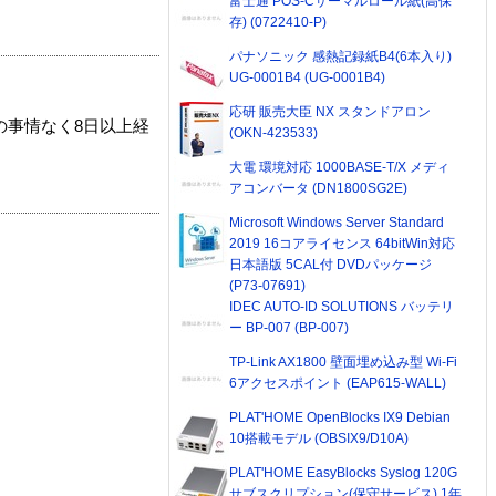
富士通 POS-Cサーマルロール紙(高保
存) (0722410-P)
パナソニック 感熱記録紙B4(6本入り)
UG-0001B4 (UG-0001B4)
応研 販売大臣 NX スタンドアロン
の事情なく8日以上経
(OKN-423533)
大電 環境対応 1000BASE-T/X メディ
アコンバータ (DN1800SG2E)
Microsoft Windows Server Standard
2019 16コアライセンス 64bitWin対応
日本語版 5CAL付 DVDパッケージ
(P73-07691)
IDEC AUTO-ID SOLUTIONS バッテリ
ー BP-007 (BP-007)
TP-Link AX1800 壁面埋め込み型 Wi-Fi
6アクセスポイント (EAP615-WALL)
PLAT'HOME OpenBlocks IX9 Debian
10搭載モデル (OBSIX9/D10A)
PLAT'HOME EasyBlocks Syslog 120G
サブスクリプション(保守サービス) 1年