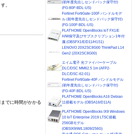
(初年度先出しセンドバック保守付)
ます。
(FG-80F-BDL-US)
Fortinet FortiGate-100F バンドルモデ
ル (初年度先出しセンドバック保守付)
(FG-100F-BDL-US)
PLAT'HOME OpenBlocks IoT FX1/E
H/W保守及びサブスクリプション1年付
属 (OBSFX1/E/D11/H1S1)
LENOVO 20X2SC8G00 ThinkPad L14
Gen2 (20X2SC8G00)
エイム電子 光ファイバーケーブル
DLC/DSC MM62.5 1m (AFP2-
DLC/DSC-62-01)
Fortinet FortiGate-40F バンドルモデル
(初年度先出しセンドバック保守付)
(FG-40F-BDL-US)
PLAT'HOME OpenBlocks A16 Debian
着までに時間がかかる
11搭載モデル (OBSA16/D11A)
PLAT'HOME OpenBlocks IX9 Windows
10 IoT Enterprise 2019 LTSC搭載
256GBモデル
(OBSIX9/W/L1809/256G)