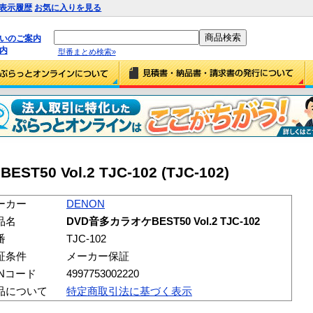
表示履歴
お気に入りを見る
払いのご案内
内
型番まとめ検索»
50 Vol.2 TJC-102 (TJC-102)
ーカー
DENON
品名
DVD音多カラオケBEST50 Vol.2 TJC-102
番
TJC-102
証条件
メーカー保証
ANコード
4997753002220
品について
特定商取引法に基づく表示