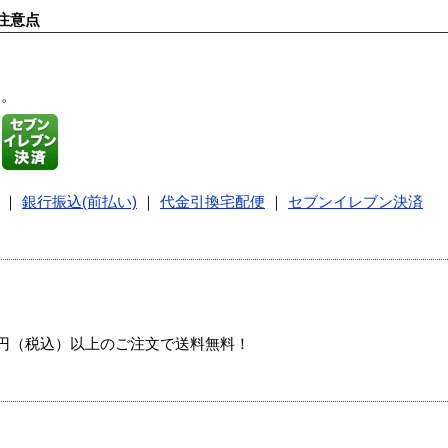
注意点
す。
｜
銀行振込(前払い)
｜
代金引換宅配便
｜
セブンイレブン決済
00円（税込）以上のご注文で送料無料！