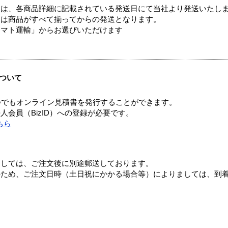
ては、各商品詳細に記載されている発送日にて当社より発送いたし
送は商品がすべて揃ってからの発送となります。
ヤマト運輸」からお選びいただけます
ついて
つでもオンライン見積書を発行することができます。
会員（BizID）への登録が必要です。
ちら
ましては、ご注文後に別途郵送しております。
のため、ご注文日時（土日祝にかかる場合等）によりましては、到