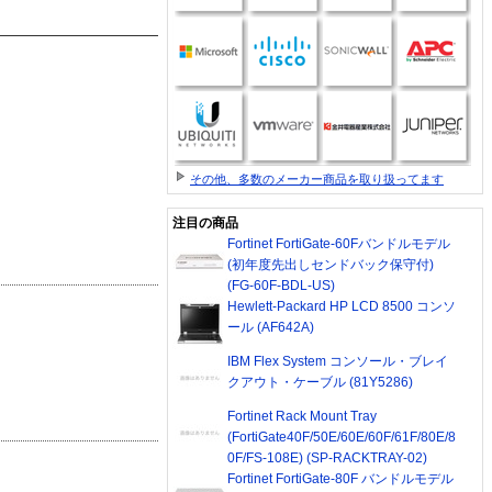
その他、多数のメーカー商品を取り扱ってます
注目の商品
Fortinet FortiGate-60Fバンドルモデル
(初年度先出しセンドバック保守付)
(FG-60F-BDL-US)
Hewlett-Packard HP LCD 8500 コンソ
ール (AF642A)
IBM Flex System コンソール・ブレイ
クアウト・ケーブル (81Y5286)
Fortinet Rack Mount Tray
(FortiGate40F/50E/60E/60F/61F/80E/8
0F/FS-108E) (SP-RACKTRAY-02)
Fortinet FortiGate-80F バンドルモデル