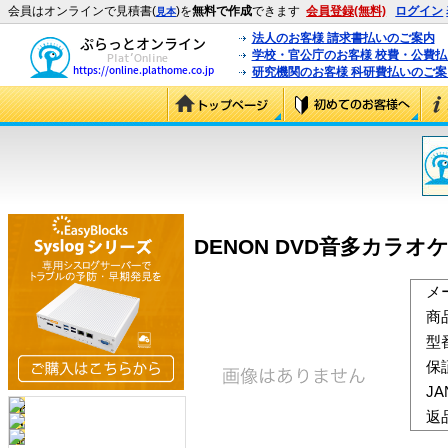
会員はオンラインで見積書(
)を
無料で作成
できます
会員登録(無料)
ログイン
見本
法人のお客様 請求書払いのご案内
学校・官公庁のお客様 校費・公費
研究機関のお客様 科研費払いのご案
DENON DVD音多カラオケBEST
メ
商
型
保
J
返