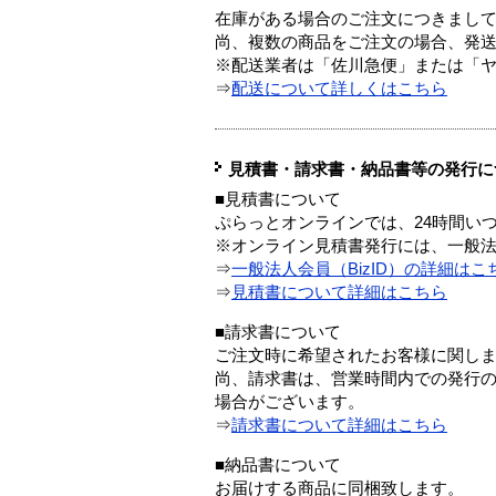
在庫がある場合のご注文につきまし
尚、複数の商品をご注文の場合、発
※配送業者は「佐川急便」または「
⇒
配送について詳しくはこちら
見積書・請求書・納品書等の発行に
■見積書について
ぷらっとオンラインでは、24時間い
※オンライン見積書発行には、一般法人
⇒
一般法人会員（BizID）の詳細はこ
⇒
見積書について詳細はこちら
■請求書について
ご注文時に希望されたお客様に関し
尚、請求書は、営業時間内での発行
場合がございます。
⇒
請求書について詳細はこちら
■納品書について
お届けする商品に同梱致します。