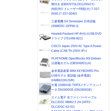
間付き (EBIX/SYSLOG120G/1Y)
内田洋行 イレーザーFB型(大) 7-337-
0040 (7-337-0040)
三菱電機 GX Developer 日本語版
(SW8D5C-GPPW-J)
Hewlett-Packard HP 外付けUSB DVD
ドライブ (701498-B21)
CISCO Japan 250V AC Type A Power
Cable (CAB-TA-250V-JP=)
PLAT'HOME OpenBlocks IX9 Debian
11搭載モデル (OBSIX9/D11A)
金井電器産業 MINI KEYBOARD Pro
USBモデル 英語版 (金井電器)
(HMB632KUS/R)
大電 100BASE-TX/FXメディアコンバ
ータ DN2800GE (DN2800GE)
エイム電子 光ファイバーケーブル
DLC/DSC MM62.5 2m (AFP2-
DLC/DSC-62-02)