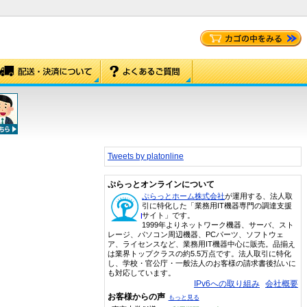
Tweets by platonline
ぷらっとオンラインについて
ぷらっとホーム株式会社
が運用する、法人取
引に特化した「業務用IT機器専門の調達支援
サイト」です。
1999年よりネットワーク機器、サーバ、スト
レージ、パソコン周辺機器、PCパーツ、ソフトウェ
ア、ライセンスなど、業務用IT機器中心に販売。品揃え
は業界トップクラスの約5.5万点です。法人取引に特化
し、学校・官公庁・一般法人のお客様の請求書後払いに
も対応しています。
IPv6への取り組み
会社概要
お客様からの声
もっと見る