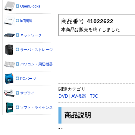
OpenBlocks
商品番号
41022622
IoT関連
本商品は販売を終了しました
ネットワーク
サーバ・ストレージ
パソコン・周辺機器
PCパーツ
関連カテゴリ
サプライ
DVD
|
AV機器
|
TJC
ソフト・ライセンス
商品説明
” “