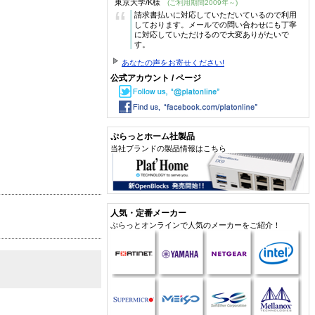
東京大学/K様
(ご利用期間2009年～)
“
請求書払いに対応していただいているので利用
しております。メールでの問い合わせにも丁寧
に対応していただけるので大変ありがたいで
す。
あなたの声をお寄せください!
公式アカウント / ページ
ぷらっとホーム社製品
当社ブランドの製品情報はこちら
人気・定番メーカー
ぷらっとオンラインで人気のメーカーをご紹介！