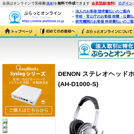
会員はオンラインで見積書(
)を
無料で作成
できます
会員登録(無料)
ログイン
見本
法人のお客様 請求書払いのご案内
学校・官公庁のお客様 校費・公費
研究機関のお客様 科研費払いのご案
DENON ステレオヘッドホン
(AH-D1000-S)