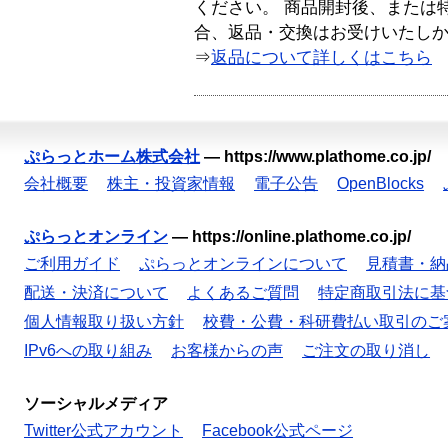
ください。 商品開封後、または
合、返品・交換はお受けいたし
⇒
返品について詳しくはこちら
ぷらっとホーム株式会社
—
https://www.plathome.co.jp/
会社概要
株主・投資家情報
電子公告
OpenBlocks
ぷらっとオンライン
—
https://online.plathome.co.jp/
ご利用ガイド
ぷらっとオンラインについて
見積書・納
配送・決済について
よくあるご質問
特定商取引法に基
個人情報取り扱い方針
校費・公費・科研費払い取引のご
IPv6への取り組み
お客様からの声
ご注文の取り消し
ソーシャルメディア
Twitter公式アカウント
Facebook公式ページ