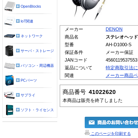
OpenBlocks
IoT関連
メーカー
DENON
ネットワーク
商品名
ステレオヘッドホン
型番
AH-D1000-S
サーバ・ストレージ
保証条件
メーカー保証
JANコード
4560119537553
パソコン・周辺機器
返品について
特定商取引法に
関連
メーカー商品ペ
PCパーツ
商品番号
41022620
サプライ
本商品は販売を終了しました
ソフト・ライセンス
このページを印刷する