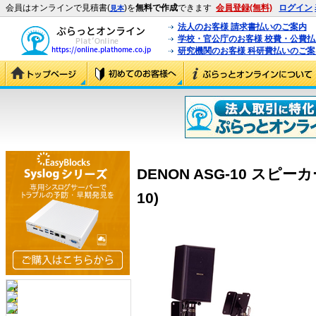
会員はオンラインで見積書(
)を
無料で作成
できます
会員登録(無料)
ログイン
見本
法人のお客様 請求書払いのご案内
学校・官公庁のお客様 校費・公費
研究機関のお客様 科研費払いのご案
DENON ASG-10 スピー
10)