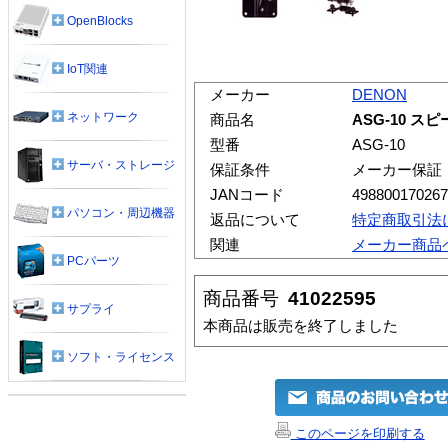
OpenBlocks
IoT関連
メーカー
DENON
ネットワーク
商品名
ASG-10 ス
型番
ASG-10
サーバ・ストレージ
保証条件
メーカー保証
JANコード
498800170267
パソコン・周辺機器
返品について
特定商取引法
関連
メーカー商品
PCパーツ
商品番号
41022595
サプライ
本商品は販売を終了しました
ソフト・ライセンス
このページを印刷する