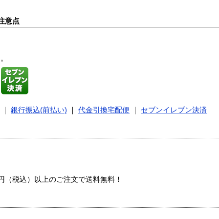
注意点
す。
｜
銀行振込(前払い)
｜
代金引換宅配便
｜
セブンイレブン決済
00円（税込）以上のご注文で送料無料！