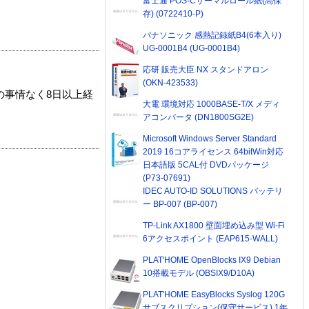
富士通 POS-Cサーマルロール紙(高保
存) (0722410-P)
パナソニック 感熱記録紙B4(6本入り)
UG-0001B4 (UG-0001B4)
応研 販売大臣 NX スタンドアロン
(OKN-423533)
の事情なく8日以上経
大電 環境対応 1000BASE-T/X メディ
アコンバータ (DN1800SG2E)
Microsoft Windows Server Standard
2019 16コアライセンス 64bitWin対応
日本語版 5CAL付 DVDパッケージ
(P73-07691)
IDEC AUTO-ID SOLUTIONS バッテリ
ー BP-007 (BP-007)
TP-Link AX1800 壁面埋め込み型 Wi-Fi
6アクセスポイント (EAP615-WALL)
PLAT'HOME OpenBlocks IX9 Debian
10搭載モデル (OBSIX9/D10A)
PLAT'HOME EasyBlocks Syslog 120G
サブスクリプション(保守サービス) 1年