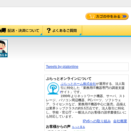
Tweets by platonline
ぷらっとオンラインについて
ぷらっとホーム株式会社
が運用する、法人取
引に特化した「業務用IT機器専門の調達支援
サイト」です。
1999年よりネットワーク機器、サーバ、スト
レージ、パソコン周辺機器、PCパーツ、ソフトウェ
ア、ライセンスなど、業務用IT機器中心に販売。品揃え
は業界トップクラスの約5.5万点です。法人取引に特化
し、学校・官公庁・一般法人のお客様の請求書後払いに
も対応しています。
IPv6への取り組み
会社概要
お客様からの声
もっと見る