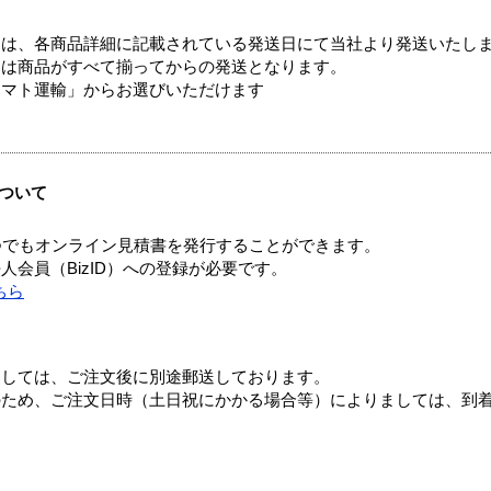
ては、各商品詳細に記載されている発送日にて当社より発送いたし
送は商品がすべて揃ってからの発送となります。
ヤマト運輸」からお選びいただけます
ついて
つでもオンライン見積書を発行することができます。
会員（BizID）への登録が必要です。
ちら
ましては、ご注文後に別途郵送しております。
のため、ご注文日時（土日祝にかかる場合等）によりましては、到