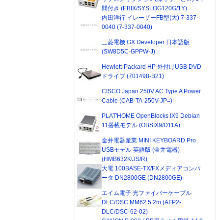
間付き (EBIX/SYSLOG120G/1Y)
内田洋行 イレーザーFB型(大) 7-337-
0040 (7-337-0040)
三菱電機 GX Developer 日本語版
(SW8D5C-GPPW-J)
Hewlett-Packard HP 外付けUSB DVD
ドライブ (701498-B21)
CISCO Japan 250V AC Type A Power
Cable (CAB-TA-250V-JP=)
PLAT'HOME OpenBlocks IX9 Debian
11搭載モデル (OBSIX9/D11A)
金井電器産業 MINI KEYBOARD Pro
USBモデル 英語版 (金井電器)
(HMB632KUS/R)
大電 100BASE-TX/FXメディアコンバ
ータ DN2800GE (DN2800GE)
エイム電子 光ファイバーケーブル
DLC/DSC MM62.5 2m (AFP2-
DLC/DSC-62-02)