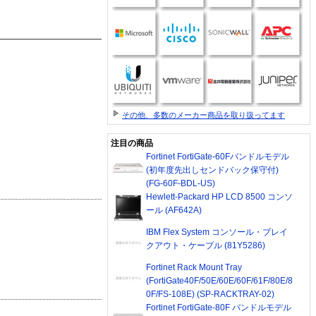
その他、多数のメーカー商品を取り扱ってます
注目の商品
Fortinet FortiGate-60Fバンドルモデル
(初年度先出しセンドバック保守付)
(FG-60F-BDL-US)
Hewlett-Packard HP LCD 8500 コンソ
ール (AF642A)
IBM Flex System コンソール・ブレイ
クアウト・ケーブル (81Y5286)
Fortinet Rack Mount Tray
(FortiGate40F/50E/60E/60F/61F/80E/8
0F/FS-108E) (SP-RACKTRAY-02)
Fortinet FortiGate-80F バンドルモデル