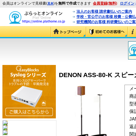
会員はオンラインで見積書(
)を
無料で作成
できます
会員登録(無料)
ログイン
見本
法人のお客様 請求書払いのご案内
学校・官公庁のお客様 校費・公費
研究機関のお客様 科研費払いのご案
DENON ASS-80-K スピー
メ
商
型
保
J
返
関