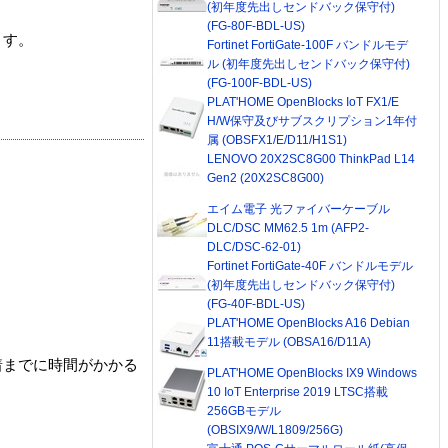
(初年度先出しセンドバック保守付)
(FG-80F-BDL-US)
ます。
Fortinet FortiGate-100F バンドルモデ
ル (初年度先出しセンドバック保守付)
(FG-100F-BDL-US)
PLAT'HOME OpenBlocks IoT FX1/E
H/W保守及びサブスクリプション1年付
属 (OBSFX1/E/D11/H1S1)
LENOVO 20X2SC8G00 ThinkPad L14
Gen2 (20X2SC8G00)
エイム電子 光ファイバーケーブル
DLC/DSC MM62.5 1m (AFP2-
DLC/DSC-62-01)
Fortinet FortiGate-40F バンドルモデル
(初年度先出しセンドバック保守付)
(FG-40F-BDL-US)
PLAT'HOME OpenBlocks A16 Debian
11搭載モデル (OBSA16/D11A)
着までに時間がかかる
PLAT'HOME OpenBlocks IX9 Windows
10 IoT Enterprise 2019 LTSC搭載
256GBモデル
(OBSIX9/W/L1809/256G)