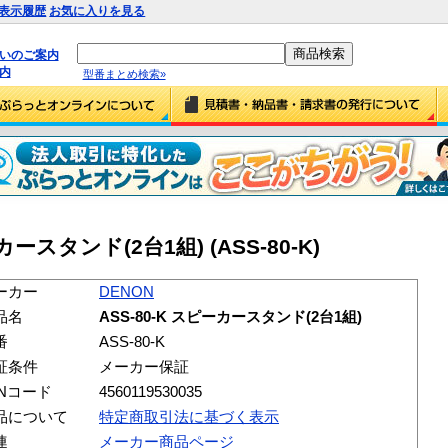
表示履歴
お気に入りを見る
払いのご案内
内
型番まとめ検索»
カースタンド(2台1組) (ASS-80-K)
ーカー
DENON
品名
ASS-80-K スピーカースタンド(2台1組)
番
ASS-80-K
証条件
メーカー保証
ANコード
4560119530035
品について
特定商取引法に基づく表示
連
メーカー商品ページ