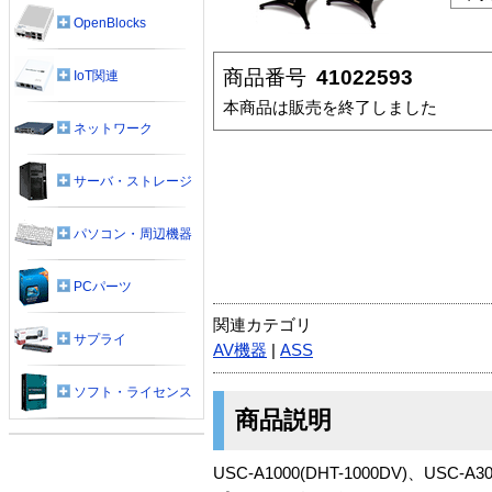
OpenBlocks
商品番号
41022593
IoT関連
本商品は販売を終了しました
ネットワーク
サーバ・ストレージ
パソコン・周辺機器
PCパーツ
関連カテゴリ
サプライ
AV機器
|
ASS
ソフト・ライセンス
商品説明
USC-A1000(DHT-1000DV)、USC-A3