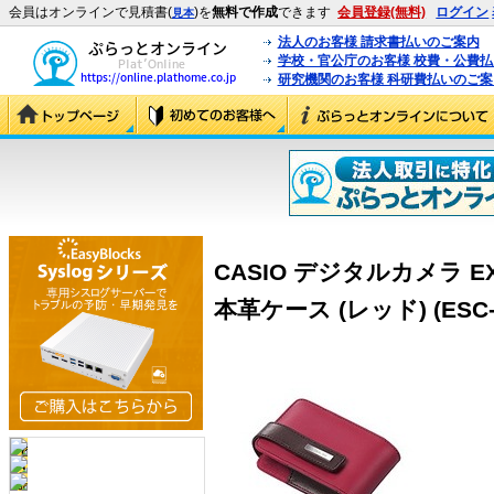
会員はオンラインで見積書(
)を
無料で作成
できます
会員登録(無料)
ログイン
見本
法人のお客様 請求書払いのご案内
学校・官公庁のお客様 校費・公費
研究機関のお客様 科研費払いのご案
CASIO デジタルカメラ EX
本革ケース (レッド) (ESC-