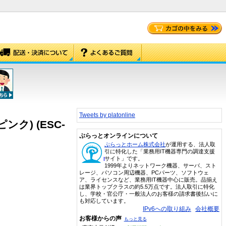
Tweets by platonline
ンク) (ESC-
ぷらっとオンラインについて
ぷらっとホーム株式会社
が運用する、法人取
引に特化した「業務用IT機器専門の調達支援
サイト」です。
1999年よりネットワーク機器、サーバ、スト
レージ、パソコン周辺機器、PCパーツ、ソフトウェ
ア、ライセンスなど、業務用IT機器中心に販売。品揃え
は業界トップクラスの約5.5万点です。法人取引に特化
し、学校・官公庁・一般法人のお客様の請求書後払いに
も対応しています。
IPv6への取り組み
会社概要
お客様からの声
もっと見る