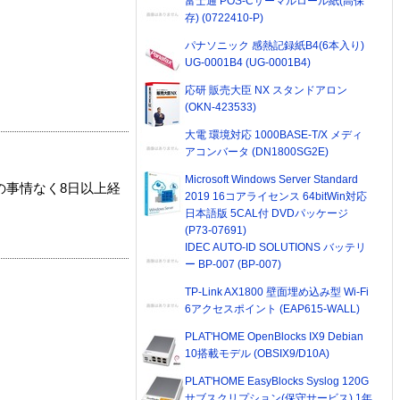
富士通 POS-Cサーマルロール紙(高保
存) (0722410-P)
パナソニック 感熱記録紙B4(6本入り)
UG-0001B4 (UG-0001B4)
応研 販売大臣 NX スタンドアロン
(OKN-423533)
大電 環境対応 1000BASE-T/X メディ
アコンバータ (DN1800SG2E)
Microsoft Windows Server Standard
の事情なく8日以上経
2019 16コアライセンス 64bitWin対応
日本語版 5CAL付 DVDパッケージ
(P73-07691)
IDEC AUTO-ID SOLUTIONS バッテリ
ー BP-007 (BP-007)
TP-Link AX1800 壁面埋め込み型 Wi-Fi
6アクセスポイント (EAP615-WALL)
PLAT'HOME OpenBlocks IX9 Debian
10搭載モデル (OBSIX9/D10A)
PLAT'HOME EasyBlocks Syslog 120G
サブスクリプション(保守サービス) 1年