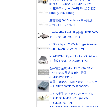
間付き (EBIX/SYSLOG120G/1Y)
内田洋行 イレーザーFB型(大) 7-337-
0040 (7-337-0040)
三菱電機 GX Developer 日本語版
(SW8D5C-GPPW-J)
Hewlett-Packard HP 外付けUSB DVD
ドライブ (701498-B21)
CISCO Japan 250V AC Type A Power
Cable (CAB-TA-250V-JP=)
PLAT'HOME OpenBlocks IX9 Debian
11搭載モデル (OBSIX9/D11A)
金井電器産業 MINI KEYBOARD Pro
USBモデル 英語版 (金井電器)
(HMB632KUS/R)
大電 100BASE-TX/FXメディアコンバ
ータ DN2800GE (DN2800GE)
エイム電子 光ファイバーケーブル
DLC/DSC MM62.5 2m (AFP2-
DLC/DSC-62-02)