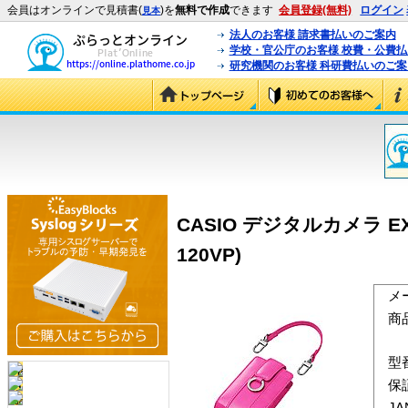
会員はオンラインで見積書(
)を
無料で作成
できます
会員登録(無料)
ログイン
見本
法人のお客様 請求書払いのご案内
学校・官公庁のお客様 校費・公費
研究機関のお客様 科研費払いのご案
CASIO デジタルカメラ E
120VP)
メ
商
型
保
J