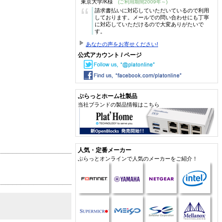
東京大学/K様
(ご利用期間2009年～)
“
請求書払いに対応していただいているので利用
しております。メールでの問い合わせにも丁寧
に対応していただけるので大変ありがたいで
す。
あなたの声をお寄せください!
公式アカウント / ページ
ぷらっとホーム社製品
当社ブランドの製品情報はこちら
人気・定番メーカー
ぷらっとオンラインで人気のメーカーをご紹介！