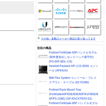
その他、多数のメーカー商品を取り扱ってます
注目の商品
Fortinet FortiGate-60Fバンドルモデル
(初年度先出しセンドバック保守付)
(FG-60F-BDL-US)
Hewlett-Packard HP LCD 8500 コンソ
ール (AF642A)
IBM Flex System コンソール・ブレイ
クアウト・ケーブル (81Y5286)
Fortinet Rack Mount Tray
(FortiGate40F/50E/60E/60F/61F/80E/8
0F/FS-108E) (SP-RACKTRAY-02)
Fortinet FortiGate-80F バンドルモデル