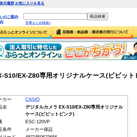
表示履歴
お気に入りを見る
払いのご案内
内
型番まとめ検索»
X-S10/EX-Z80専用オリジナルケース(ビビットピ
ーカー
CASIO
品名
デジタルカメラ EX-S10/EX-Z80専用オリジナル
ケース(ビビットピンク)
番
ESC-120VP
証条件
メーカー保証
ANコード
4971850623656