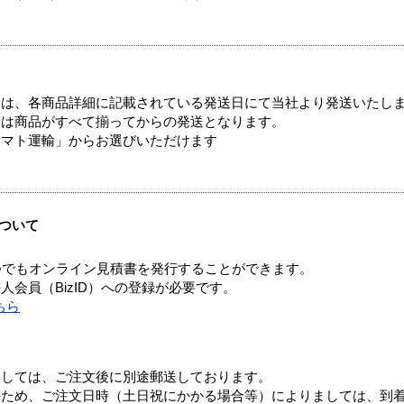
ては、各商品詳細に記載されている発送日にて当社より発送いたし
送は商品がすべて揃ってからの発送となります。
ヤマト運輸」からお選びいただけます
ついて
つでもオンライン見積書を発行することができます。
会員（BizID）への登録が必要です。
ちら
ましては、ご注文後に別途郵送しております。
のため、ご注文日時（土日祝にかかる場合等）によりましては、到