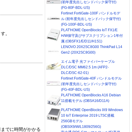
(初年度先出しセンドバック保守付)
(FG-80F-BDL-US)
Fortinet FortiGate-100F バンドルモデ
ル (初年度先出しセンドバック保守付)
(FG-100F-BDL-US)
PLAT'HOME OpenBlocks IoT FX1/E
ます。
H/W保守及びサブスクリプション1年付
属 (OBSFX1/E/D11/H1S1)
LENOVO 20X2SC8G00 ThinkPad L14
Gen2 (20X2SC8G00)
エイム電子 光ファイバーケーブル
DLC/DSC MM62.5 1m (AFP2-
DLC/DSC-62-01)
Fortinet FortiGate-40F バンドルモデル
(初年度先出しセンドバック保守付)
(FG-40F-BDL-US)
PLAT'HOME OpenBlocks A16 Debian
11搭載モデル (OBSA16/D11A)
PLAT'HOME OpenBlocks IX9 Windows
10 IoT Enterprise 2019 LTSC搭載
256GBモデル
(OBSIX9/W/L1809/256G)
着までに時間がかかる