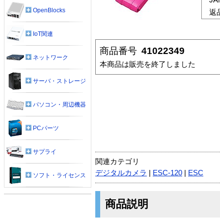
OpenBlocks
返
IoT関連
商品番号
41022349
ネットワーク
本商品は販売を終了しました
サーバ・ストレージ
パソコン・周辺機器
PCパーツ
サプライ
関連カテゴリ
デジタルカメラ
|
ESC-120
|
ESC
ソフト・ライセンス
商品説明