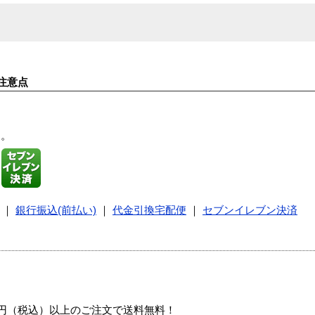
注意点
す。
｜
銀行振込(前払い)
｜
代金引換宅配便
｜
セブンイレブン決済
00円（税込）以上のご注文で送料無料！