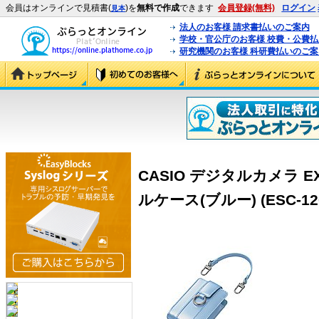
会員はオンラインで見積書(
)を
無料で作成
できます
会員登録(無料)
ログイン
見本
法人のお客様 請求書払いのご案内
学校・官公庁のお客様 校費・公費
研究機関のお客様 科研費払いのご案
CASIO デジタルカメラ EX
ルケース(ブルー) (ESC-12