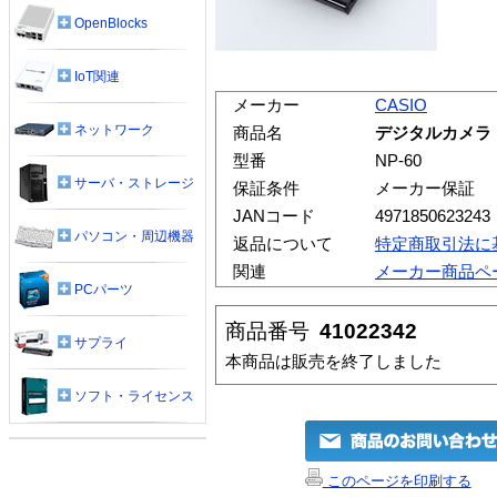
OpenBlocks
IoT関連
メーカー
CASIO
ネットワーク
商品名
デジタルカメラ 
型番
NP-60
サーバ・ストレージ
保証条件
メーカー保証
JANコード
4971850623243
パソコン・周辺機器
返品について
特定商取引法に
関連
メーカー商品ペ
PCパーツ
商品番号
41022342
サプライ
本商品は販売を終了しました
ソフト・ライセンス
このページを印刷する