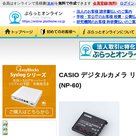
会員はオンラインで見積書(
)を
無料で作成
できます
会員登録(無料)
ログイン
見本
法人のお客様 請求書払いのご案内
学校・官公庁のお客様 校費・公費
研究機関のお客様 科研費払いのご案
CASIO デジタルカメラ 
(NP-60)