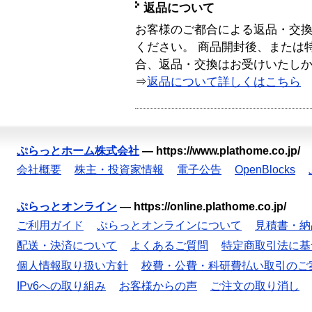
返品について
お客様のご都合による返品・交
ください。 商品開封後、または
合、返品・交換はお受けいたし
⇒
返品について詳しくはこちら
ぷらっとホーム株式会社
—
https://www.plathome.co.jp/
会社概要
株主・投資家情報
電子公告
OpenBlocks
ぷらっとオンライン
—
https://online.plathome.co.jp/
ご利用ガイド
ぷらっとオンラインについて
見積書・納
配送・決済について
よくあるご質問
特定商取引法に基
個人情報取り扱い方針
校費・公費・科研費払い取引のご
IPv6への取り組み
お客様からの声
ご注文の取り消し