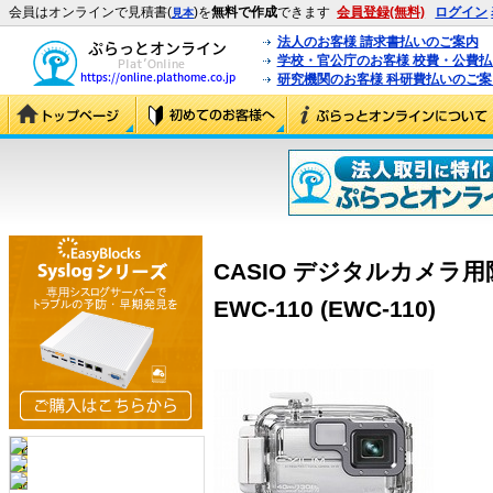
会員はオンラインで見積書(
)を
無料で作成
できます
会員登録(無料)
ログイン
見本
法人のお客様 請求書払いのご案内
学校・官公庁のお客様 校費・公費
研究機関のお客様 科研費払いのご案
CASIO デジタルカメラ用
EWC-110 (EWC-110)