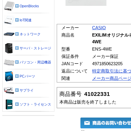
OpenBlocks
IoT関連
メーカー
CASIO
ネットワーク
商品名
EXILIMオリジナ
4WE
サーバ・ストレージ
型番
ENS-4WE
保証条件
メーカー保証
パソコン・周辺機器
JANコード
4971850623205
返品について
特定商取引法に基
PCパーツ
関連
メーカー商品ペー
サプライ
商品番号
41022331
本商品は販売を終了しました
ソフト・ライセンス