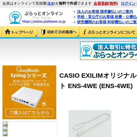
会員はオンラインで見積書(
)を
無料で作成
できます
会員登録(無料)
ログイン
見本
法人のお客様 請求書払いのご案内
学校・官公庁のお客様 校費・公費
研究機関のお客様 科研費払いのご案
CASIO EXILIMオリ
ト ENS-4WE (ENS-4WE)