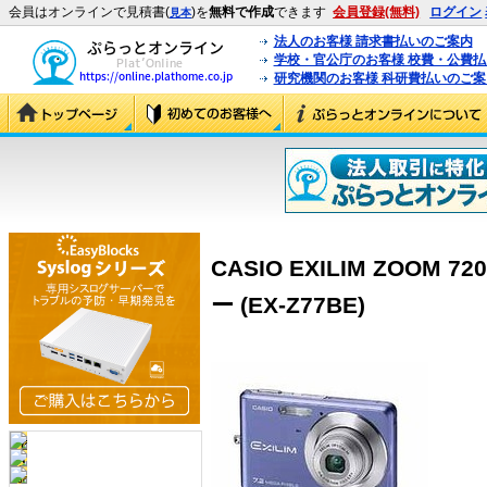
会員はオンラインで見積書(
)を
無料で作成
できます
会員登録(無料)
ログイン
見本
法人のお客様 請求書払いのご案内
学校・官公庁のお客様 校費・公費
研究機関のお客様 科研費払いのご案
CASIO EXILIM ZOO
ー (EX-Z77BE)