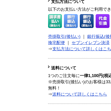
支払方法について
以下のお支払い方法がご利用で
売掛取引(後払い)
｜
銀行振込(後
換宅配便
｜
セブンイレブン決済
⇒
支払方法について詳しくはこ
送料について
1つのご注文毎に
一律1,100円(税
※売掛取引(後払い)のお客様は33
無料！
⇒
送料について詳しくはこちら