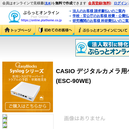
会員はオンラインで見積書(
)を
無料で作成
できます
会員登録(無料)
ログイン
見本
法人のお客様 請求書払いのご案内
学校・官公庁のお客様 校費・公費
研究機関のお客様 科研費払いのご案
CASIO デジタルカメラ用ケ
(ESC-90WE)