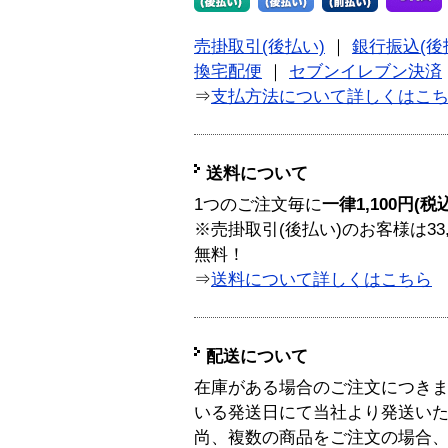
売掛取引(後払い)
｜
銀行振込(後
換宅配便
｜
セブンイレブン決済
⇒
支払方法について詳しくはこ
送料について
1つのご注文毎に
一律1,100円(税
※売掛取引(後払い)のお客様は33
無料！
⇒
送料について詳しくはこちら
配送について
在庫がある場合のご注文につき
いる発送日にて当社より発送い
尚、複数の商品をご注文の場合