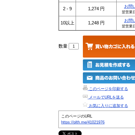
お問
2 - 9
1,274
円
翌営業
お問
10以上
1,248
円
翌営業
数量
このページを印刷する
メールでURLを送る
お気に入りに追加する
このページのURL
https://plth.me/41021976