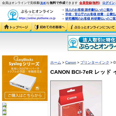
会員はオンラインで見積書(
)を
無料で作成
できます
会員登録(無料)
ログイン
見本
法人のお客様 請求書払いのご案内
学校・官公庁のお客様 校費・公費
研究機関のお客様 科研費払いのご案
ホーム
>
Canon
>
プリンターインク
> 0
CANON BCI-7eR レッド 