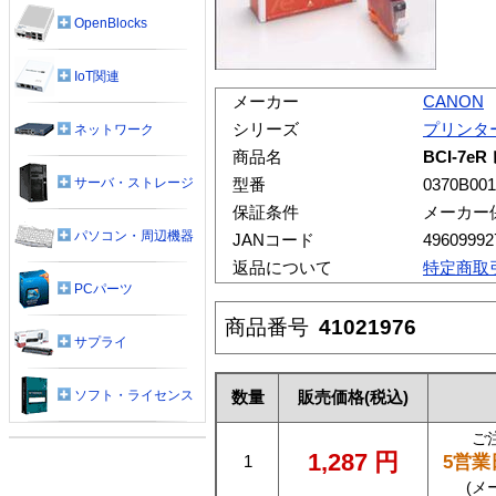
OpenBlocks
IoT関連
メーカー
CANON
シリーズ
プリンタ
ネットワーク
商品名
BCI-7
サーバ・ストレージ
型番
0370B001
保証条件
メーカー
パソコン・周辺機器
JANコード
49609992
返品について
特定商取
PCパーツ
商品番号
41021976
サプライ
ソフト・ライセンス
数量
販売価格
(税込)
ご
1,287
円
5営業
1
(メ