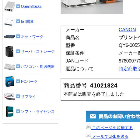
OpenBlocks
IoT関連
メーカー
CANON
ネットワーク
商品名
プリントヘッ
型番
QY6-0055
サーバ・ストレージ
保証条件
メーカー
JANコード
97600077
パソコン・周辺機器
返品について
特定商取
PCパーツ
商品番号
41021824
本商品は販売を終了しました
サプライ
ソフト・ライセンス
このページを印刷する
メールでURLを送る