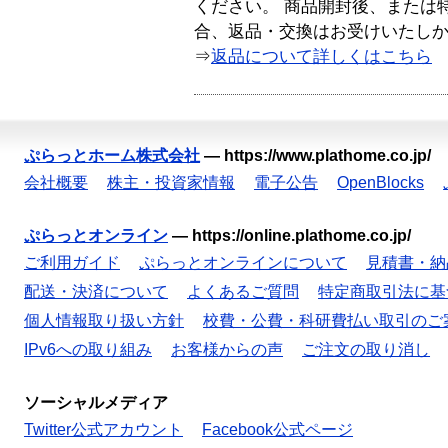
ください。 商品開封後、または
合、返品・交換はお受けいたし
⇒
返品について詳しくはこちら
ぷらっとホーム株式会社
—
https://www.plathome.co.jp/
会社概要
株主・投資家情報
電子公告
OpenBlocks
ぷらっとオンライン
—
https://online.plathome.co.jp/
ご利用ガイド
ぷらっとオンラインについて
見積書・納
配送・決済について
よくあるご質問
特定商取引法に基
個人情報取り扱い方針
校費・公費・科研費払い取引のご
IPv6への取り組み
お客様からの声
ご注文の取り消し
ソーシャルメディア
Twitter公式アカウント
Facebook公式ページ