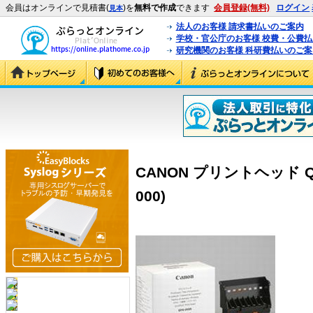
会員はオンラインで見積書(
)を
無料で作成
できます
会員登録(無料)
ログイン
見本
法人のお客様 請求書払いのご案内
学校・官公庁のお客様 校費・公費
研究機関のお客様 科研費払いのご案
CANON プリントヘッド QY6-
000)