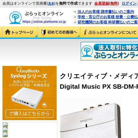
会員はオンラインで見積書(
)を
無料で作成
できます
会員登録(無料)
ログイン
見本
法人のお客様 請求書払いのご案内
学校・官公庁のお客様 校費・公費
研究機関のお客様 科研費払いのご案
クリエイティブ・メディア USB
Digital Music PX SB-DM