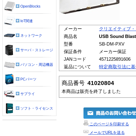
OpenBlocks
IoT関連
メーカー
クリエイティブ・
ネットワーク
商品名
USB Sound Blast
型番
SB-DM-PXV
サーバ・ストレージ
保証条件
メーカー保証
JANコード
4571225891606
パソコン・周辺機器
返品について
特定商取引法に基
PCパーツ
商品番号
41020804
本商品は販売を終了しました
サプライ
ソフト・ライセンス
このページを印刷する
メールでURLを送る