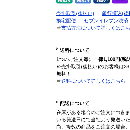
売掛取引(後払い)
｜
銀行振込(後
換宅配便
｜
セブンイレブン決済
⇒
支払方法について詳しくはこ
送料について
1つのご注文毎に
一律1,100円(税
※売掛取引(後払い)のお客様は33
無料！
⇒
送料について詳しくはこちら
配送について
在庫がある場合のご注文につき
いる発送日にて当社より発送い
尚、複数の商品をご注文の場合