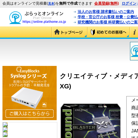
会員はオンラインで見積書(
)を
無料で作成
できます
会員登録(無料)
ログイン
見本
法人のお客様 請求書払いのご案内
学校・官公庁のお客様 校費・公費
研究機関のお客様 科研費払いのご案
クリエイティブ・メディア Sound 
XG)
メ
商
型
保
J