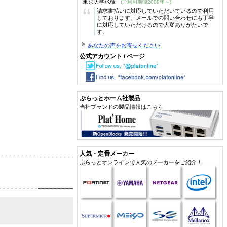
東京大学/K様
(ご利用期間2009年～)
“
請求書払いに対応していただいているので利用
しております。メールでの問い合わせにも丁寧
に対応していただけるので大変ありがたいで
す。
あなたの声をお寄せください!
公式アカウント / ページ
ぷらっとホーム社製品
当社ブランドの製品情報はこちら
人気・定番メーカー
ぷらっとオンラインで人気のメーカーをご紹介！