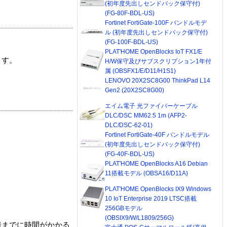
(初年度先出しセンドバック保守付)
(FG-80F-BDL-US)
Fortinet FortiGate-100F バンドルモデ
ル (初年度先出しセンドバック保守付)
(FG-100F-BDL-US)
PLAT'HOME OpenBlocks IoT FX1/E
ます。
H/W保守及びサブスクリプション1年付
属 (OBSFX1/E/D11/H1S1)
LENOVO 20X2SC8G00 ThinkPad L14
Gen2 (20X2SC8G00)
エイム電子 光ファイバーケーブル
DLC/DSC MM62.5 1m (AFP2-
DLC/DSC-62-01)
Fortinet FortiGate-40F バンドルモデル
(初年度先出しセンドバック保守付)
(FG-40F-BDL-US)
PLAT'HOME OpenBlocks A16 Debian
11搭載モデル (OBSA16/D11A)
PLAT'HOME OpenBlocks IX9 Windows
10 IoT Enterprise 2019 LTSC搭載
256GBモデル
(OBSIX9/W/L1809/256G)
着までに時間がかかる