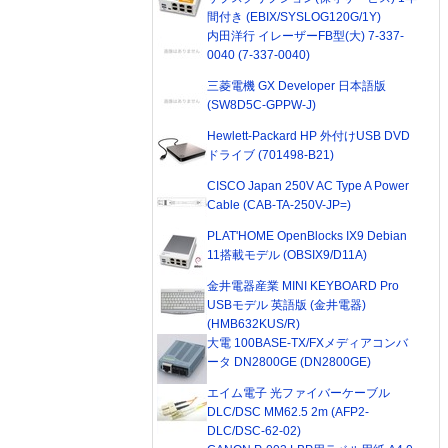
間付き (EBIX/SYSLOG120G/1Y)
内田洋行 イレーザーFB型(大) 7-337-
0040 (7-337-0040)
三菱電機 GX Developer 日本語版
(SW8D5C-GPPW-J)
Hewlett-Packard HP 外付けUSB DVD
ドライブ (701498-B21)
CISCO Japan 250V AC Type A Power
Cable (CAB-TA-250V-JP=)
PLAT'HOME OpenBlocks IX9 Debian
11搭載モデル (OBSIX9/D11A)
金井電器産業 MINI KEYBOARD Pro
USBモデル 英語版 (金井電器)
(HMB632KUS/R)
大電 100BASE-TX/FXメディアコンバ
ータ DN2800GE (DN2800GE)
エイム電子 光ファイバーケーブル
DLC/DSC MM62.5 2m (AFP2-
DLC/DSC-62-02)