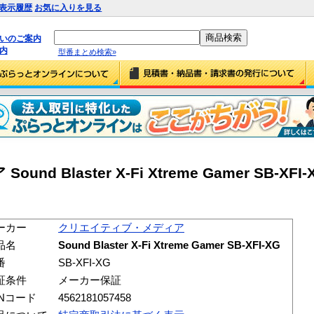
表示履歴
お気に入りを見る
払いのご案内
内
型番まとめ検索»
Blaster X-Fi Xtreme Gamer SB-XFI-XG
ーカー
クリエイティブ・メディア
品名
Sound Blaster X-Fi Xtreme Gamer SB-XFI-XG
番
SB-XFI-XG
証条件
メーカー保証
ANコード
4562181057458