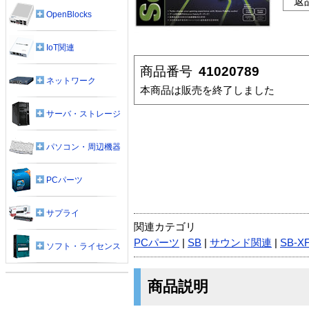
返
OpenBlocks
IoT関連
商品番号
41020789
ネットワーク
本商品は販売を終了しました
サーバ・ストレージ
パソコン・周辺機器
PCパーツ
サプライ
関連カテゴリ
PCパーツ
|
SB
|
サウンド関連
|
SB-XF
ソフト・ライセンス
商品説明