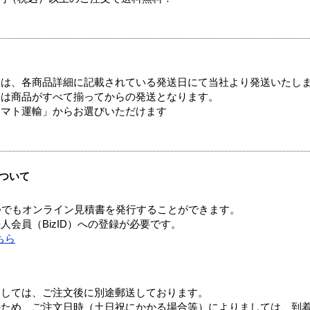
ては、各商品詳細に記載されている発送日にて当社より発送いたし
送は商品がすべて揃ってからの発送となります。
ヤマト運輸」からお選びいただけます
ついて
つでもオンライン見積書を発行することができます。
会員（BizID）への登録が必要です。
ちら
ましては、ご注文後に別途郵送しております。
のため、ご注文日時（土日祝にかかる場合等）によりましては、到