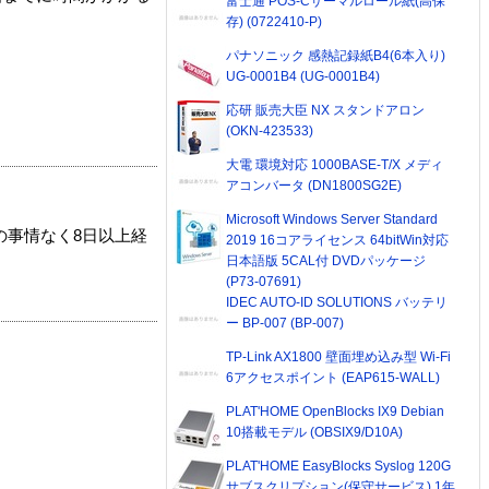
富士通 POS-Cサーマルロール紙(高保
存) (0722410-P)
パナソニック 感熱記録紙B4(6本入り)
UG-0001B4 (UG-0001B4)
応研 販売大臣 NX スタンドアロン
(OKN-423533)
大電 環境対応 1000BASE-T/X メディ
アコンバータ (DN1800SG2E)
Microsoft Windows Server Standard
の事情なく8日以上経
2019 16コアライセンス 64bitWin対応
日本語版 5CAL付 DVDパッケージ
(P73-07691)
IDEC AUTO-ID SOLUTIONS バッテリ
ー BP-007 (BP-007)
TP-Link AX1800 壁面埋め込み型 Wi-Fi
6アクセスポイント (EAP615-WALL)
PLAT'HOME OpenBlocks IX9 Debian
10搭載モデル (OBSIX9/D10A)
PLAT'HOME EasyBlocks Syslog 120G
サブスクリプション(保守サービス) 1年