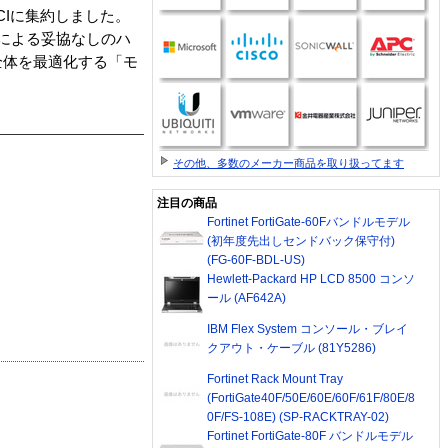
ルPCIに集約しました。
セッサによる妥協なしのハ
全体を最適化する「モ
その他、多数のメーカー商品を取り扱ってます
注目の商品
Fortinet FortiGate-60Fバンドルモデル
(初年度先出しセンドバック保守付)
(FG-60F-BDL-US)
Hewlett-Packard HP LCD 8500 コンソ
ール (AF642A)
IBM Flex System コンソール・ブレイ
クアウト・ケーブル (81Y5286)
Fortinet Rack Mount Tray
(FortiGate40F/50E/60E/60F/61F/80E/8
0F/FS-108E) (SP-RACKTRAY-02)
Fortinet FortiGate-80F バンドルモデル