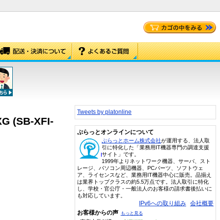
Tweets by platonline
 (SB-XFI-
ぷらっとオンラインについて
ぷらっとホーム株式会社
が運用する、法人取
引に特化した「業務用IT機器専門の調達支援
サイト」です。
1999年よりネットワーク機器、サーバ、スト
レージ、パソコン周辺機器、PCパーツ、ソフトウェ
ア、ライセンスなど、業務用IT機器中心に販売。品揃え
は業界トップクラスの約5.5万点です。法人取引に特化
し、学校・官公庁・一般法人のお客様の請求書後払いに
も対応しています。
IPv6への取り組み
会社概要
お客様からの声
もっと見る