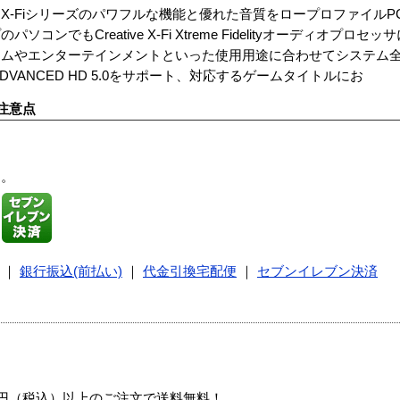
eme Gamerは、X-Fiシリーズのパワフルな機能と優れた音質をロープロファイ
ンでもCreative X-Fi Xtreme Fidelityオーディオプロ
ームやエンターテインメントといった使用用途に合わせてシステム
DVANCED HD 5.0をサポート、対応するゲームタイトルにお
注意点
す。
｜
銀行振込(前払い)
｜
代金引換宅配便
｜
セブンイレブン決済
00円（税込）以上のご注文で送料無料！