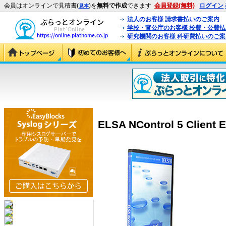
会員はオンラインで見積書(
)を
無料で作成
できます
会員登録(無料)
ログイン
見本
法人のお客様 請求書払いのご案内
学校・官公庁のお客様 校費・公費
研究機関のお客様 科研費払いのご案
ELSA NControl 5 Client