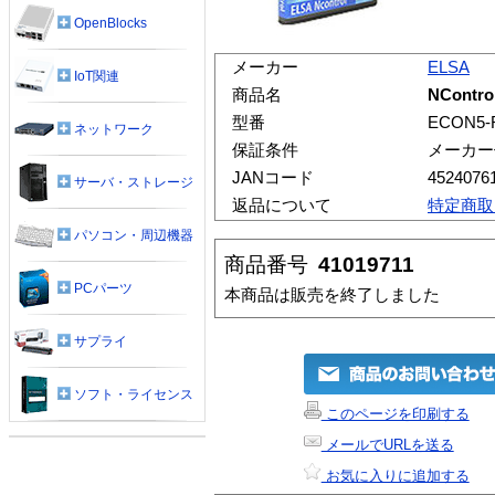
OpenBlocks
メーカー
ELSA
IoT関連
商品名
NContro
型番
ECON5-
ネットワーク
保証条件
メーカー
JANコード
4524076
サーバ・ストレージ
返品について
特定商取
パソコン・周辺機器
商品番号
41019711
PCパーツ
本商品は販売を終了しました
サプライ
ソフト・ライセンス
このページを印刷する
メールでURLを送る
お気に入りに追加する