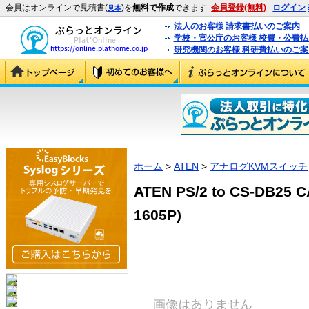
会員はオンラインで見積書(
)を
無料で作成
できます
会員登録(無料)
ログイン
見本
法人のお客様 請求書払いのご案内
学校・官公庁のお客様 校費・公費
研究機関のお客様 科研費払いのご案
ホーム
>
ATEN
>
アナログKVMスイッチ
ATEN PS/2 to CS-DB25 C
1605P)