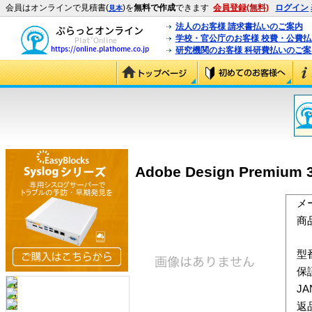
会員はオンラインで見積書(
)を
無料で作成
できます
会員登録(無料)
ログイン
見本
法人のお客様 請求書払いのご案内
学校・官公庁のお客様 校費・公費
研究機関のお客様 科研費払いのご案
Adobe Design Premiu
メ
商
型
保
J
返