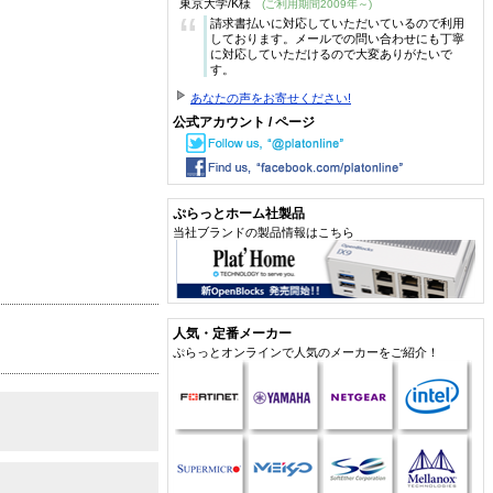
東京大学/K様
(ご利用期間2009年～)
“
請求書払いに対応していただいているので利用
しております。メールでの問い合わせにも丁寧
に対応していただけるので大変ありがたいで
す。
あなたの声をお寄せください!
公式アカウント / ページ
ぷらっとホーム社製品
当社ブランドの製品情報はこちら
人気・定番メーカー
ぷらっとオンラインで人気のメーカーをご紹介！