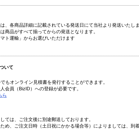
ては、各商品詳細に記載されている発送日にて当社より発送いたし
送は商品がすべて揃ってからの発送となります。
ヤマト運輸」からお選びいただけます
ついて
つでもオンライン見積書を発行することができます。
会員（BizID）への登録が必要です。
ちら
ましては、ご注文後に別途郵送しております。
のため、ご注文日時（土日祝にかかる場合等）によりましては、到