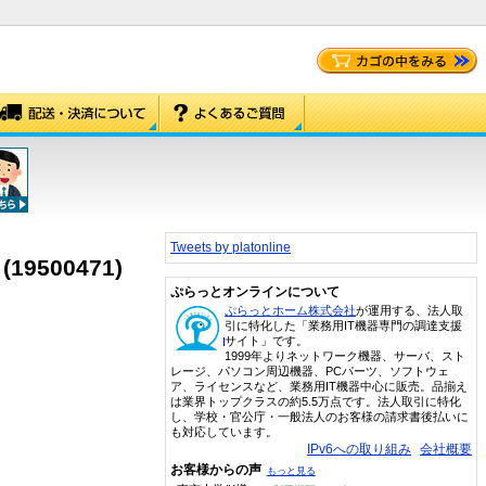
Tweets by platonline
19500471)
ぷらっとオンラインについて
ぷらっとホーム株式会社
が運用する、法人取
引に特化した「業務用IT機器専門の調達支援
サイト」です。
1999年よりネットワーク機器、サーバ、スト
レージ、パソコン周辺機器、PCパーツ、ソフトウェ
ア、ライセンスなど、業務用IT機器中心に販売。品揃え
は業界トップクラスの約5.5万点です。法人取引に特化
し、学校・官公庁・一般法人のお客様の請求書後払いに
も対応しています。
IPv6への取り組み
会社概要
お客様からの声
もっと見る