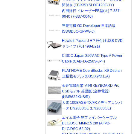
間付き (EBIX/SYSLOG120G/1Y)
内田洋行 イレーザーFB型(大) 7-337-
0040 (7-337-0040)
三菱電機 GX Developer 日本語版
(SW8D5C-GPPW-J)
Hewlett-Packard HP 外付けUSB DVD
ドライブ (701498-B21)
CISCO Japan 250V AC Type A Power
Cable (CAB-TA-250V-JP=)
PLAT'HOME OpenBlocks IX9 Debian
11搭載モデル (OBSIX9/D11A)
金井電器産業 MINI KEYBOARD Pro
USBモデル 英語版 (金井電器)
(HMB632KUS/R)
大電 100BASE-TX/FXメディアコンバ
ータ DN2800GE (DN2800GE)
エイム電子 光ファイバーケーブル
DLC/DSC MM62.5 2m (AFP2-
DLC/DSC-62-02)