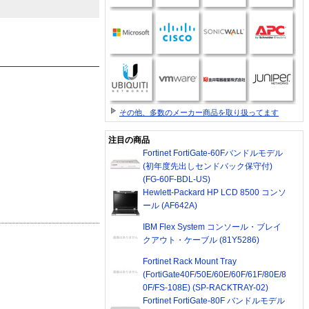
その他、多数のメーカー商品を取り扱ってます
注目の商品
Fortinet FortiGate-60Fバンドルモデル
(初年度先出しセンドバック保守付)
(FG-60F-BDL-US)
Hewlett-Packard HP LCD 8500 コンソ
ール (AF642A)
IBM Flex System コンソール・ブレイ
クアウト・ケーブル (81Y5286)
Fortinet Rack Mount Tray
(FortiGate40F/50E/60E/60F/61F/80E/8
0F/FS-108E) (SP-RACKTRAY-02)
Fortinet FortiGate-80F バンドルモデル