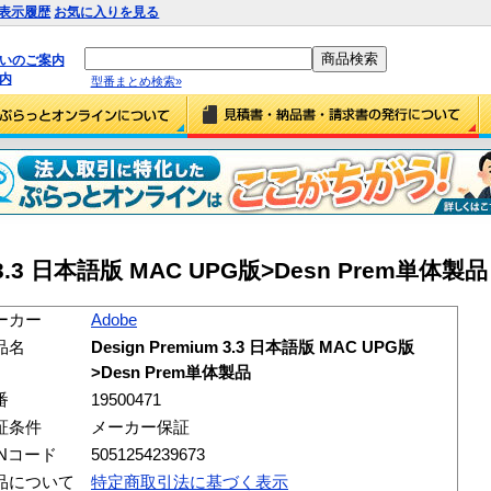
表示履歴
お気に入りを見る
払いのご案内
内
型番まとめ検索»
m 3.3 日本語版 MAC UPG版>Desn Prem単体製品 (
ーカー
Adobe
品名
Design Premium 3.3 日本語版 MAC UPG版
>Desn Prem単体製品
番
19500471
証条件
メーカー保証
ANコード
5051254239673
品について
特定商取引法に基づく表示