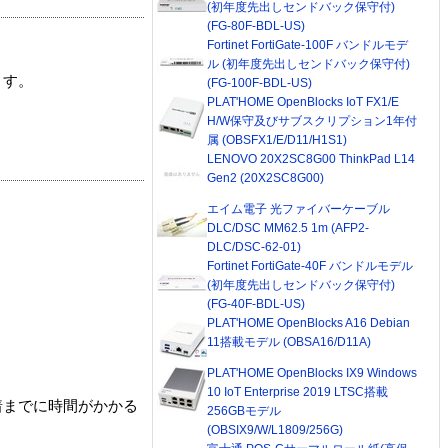
(初年度先出しセンドバック保守付)
(FG-80F-BDL-US)
Fortinet FortiGate-100F バンドルモデ
ル (初年度先出しセンドバック保守付)
ます。
(FG-100F-BDL-US)
PLAT'HOME OpenBlocks IoT FX1/E
H/W保守及びサブスクリプション1年付
属 (OBSFX1/E/D11/H1S1)
LENOVO 20X2SC8G00 ThinkPad L14
Gen2 (20X2SC8G00)
エイム電子 光ファイバーケーブル
DLC/DSC MM62.5 1m (AFP2-
DLC/DSC-62-01)
Fortinet FortiGate-40F バンドルモデル
(初年度先出しセンドバック保守付)
(FG-40F-BDL-US)
PLAT'HOME OpenBlocks A16 Debian
11搭載モデル (OBSA16/D11A)
PLAT'HOME OpenBlocks IX9 Windows
10 IoT Enterprise 2019 LTSC搭載
着までに時間がかかる
256GBモデル
(OBSIX9/W/L1809/256G)