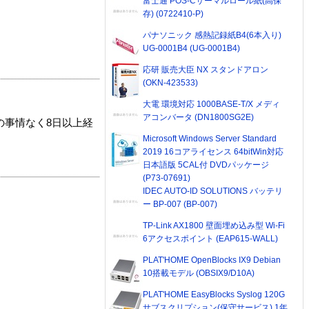
富士通 POS-Cサーマルロール紙(高保
存) (0722410-P)
パナソニック 感熱記録紙B4(6本入り)
UG-0001B4 (UG-0001B4)
応研 販売大臣 NX スタンドアロン
(OKN-423533)
大電 環境対応 1000BASE-T/X メディ
アコンバータ (DN1800SG2E)
の事情なく8日以上経
Microsoft Windows Server Standard
2019 16コアライセンス 64bitWin対応
日本語版 5CAL付 DVDパッケージ
(P73-07691)
IDEC AUTO-ID SOLUTIONS バッテリ
ー BP-007 (BP-007)
TP-Link AX1800 壁面埋め込み型 Wi-Fi
6アクセスポイント (EAP615-WALL)
PLAT'HOME OpenBlocks IX9 Debian
10搭載モデル (OBSIX9/D10A)
PLAT'HOME EasyBlocks Syslog 120G
サブスクリプション(保守サービス) 1年