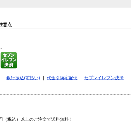
注意点
す。
｜
銀行振込(前払い)
｜
代金引換宅配便
｜
セブンイレブン決済
00円（税込）以上のご注文で送料無料！