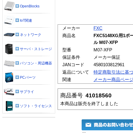
OpenBlocks
IoT関連
メーカー
FXC
ネットワーク
商品名
FXC5148XG用1ポ
ル M07-XFP
サーバ・ストレージ
型番
M07-XFP
保証条件
メーカー保証
パソコン・周辺機器
JANコード
4580103812961
返品について
特定商取引法に基
PCパーツ
関連
メーカー商品ペー
サプライ
商品番号
41018560
本商品は販売を終了しました
ソフト・ライセンス