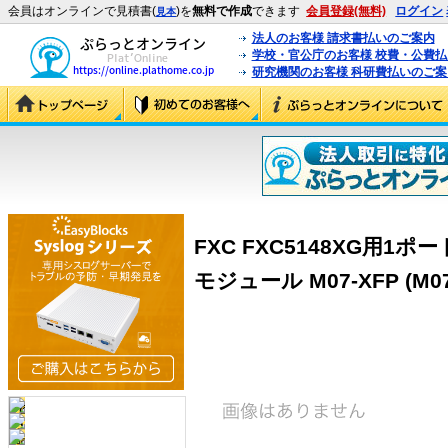
会員はオンラインで見積書(
)を
無料で作成
できます
会員登録(無料)
ログイン
見本
法人のお客様 請求書払いのご案内
学校・官公庁のお客様 校費・公費
研究機関のお客様 科研費払いのご案
FXC FXC5148XG用1ポー
モジュール M07-XFP (M07