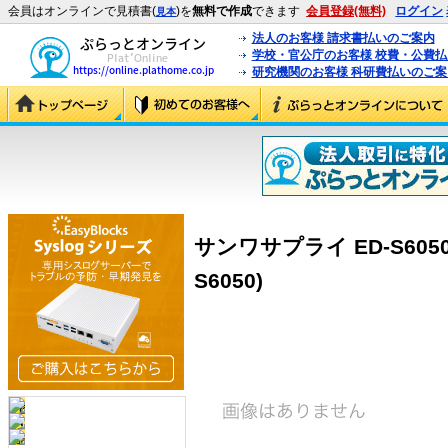
会員はオンラインで見積書(
)を
無料で作成
できます
会員登録(無料)
ログイン
見本
法人のお客様 請求書払いのご案内
学校・官公庁のお客様 校費・公費
研究機関のお客様 科研費払いのご案
サンワサプライ ED-S6050
S6050)