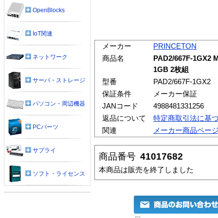
OpenBlocks
IoT関連
メーカー
PRINCETON
ネットワーク
商品名
PAD2/667F-1GX2
1GB 2枚組
サーバ・ストレージ
型番
PAD2/667F-1GX2
保証条件
メーカー保証
パソコン・周辺機器
JANコード
4988481331256
返品について
特定商取引法に基
PCパーツ
関連
メーカー商品ペー
サプライ
商品番号
41017682
本商品は販売を終了しました
ソフト・ライセンス