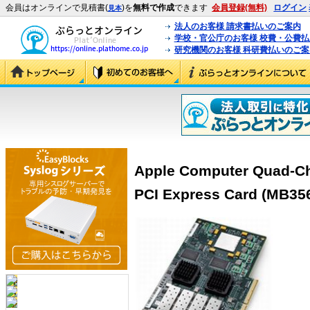
会員はオンラインで見積書(
)を
無料で作成
できます
会員登録(無料)
ログイン
見本
法人のお客様 請求書払いのご案内
学校・官公庁のお客様 校費・公費
研究機関のお客様 科研費払いのご案
Apple Computer Quad-Ch
PCI Express Card (MB35