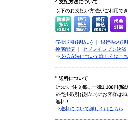
支払方法について
以下のお支払い方法がご利用で
売掛取引(後払い)
｜
銀行振込(後
換宅配便
｜
セブンイレブン決済
⇒
支払方法について詳しくはこ
送料について
1つのご注文毎に
一律1,100円(税
※売掛取引(後払い)のお客様は33
無料！
⇒
送料について詳しくはこちら