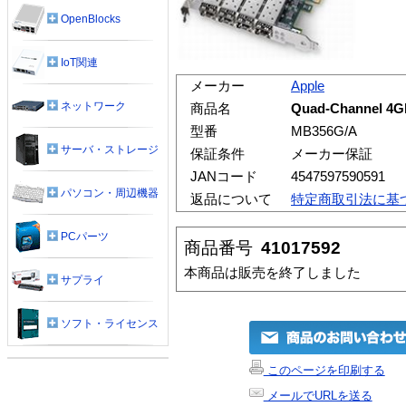
OpenBlocks
IoT関連
メーカー
Apple
ネットワーク
商品名
Quad-Channel 4Gb
型番
MB356G/A
サーバ・ストレージ
保証条件
メーカー保証
JANコード
4547597590591
パソコン・周辺機器
返品について
特定商取引法に基
PCパーツ
商品番号
41017592
本商品は販売を終了しました
サプライ
ソフト・ライセンス
このページを印刷する
メールでURLを送る