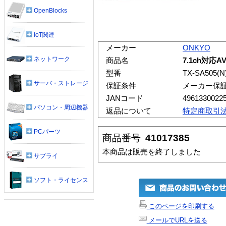
OpenBlocks
IoT関連
メーカー
ONKYO
ネットワーク
商品名
7.1ch対応A
型番
TX-SA505(N
サーバ・ストレージ
保証条件
メーカー保
JANコード
4961330022
パソコン・周辺機器
返品について
特定商取引
PCパーツ
商品番号
41017385
本商品は販売を終了しました
サプライ
ソフト・ライセンス
このページを印刷する
メールでURLを送る