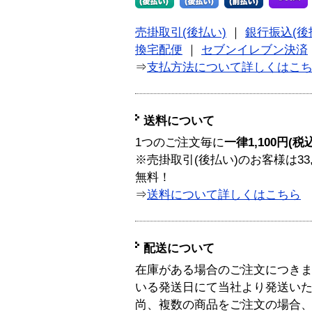
売掛取引(後払い)
｜
銀行振込(後
換宅配便
｜
セブンイレブン決済
⇒
支払方法について詳しくはこ
送料について
1つのご注文毎に
一律1,100円(税
※売掛取引(後払い)のお客様は33
無料！
⇒
送料について詳しくはこちら
配送について
在庫がある場合のご注文につき
いる発送日にて当社より発送い
尚、複数の商品をご注文の場合