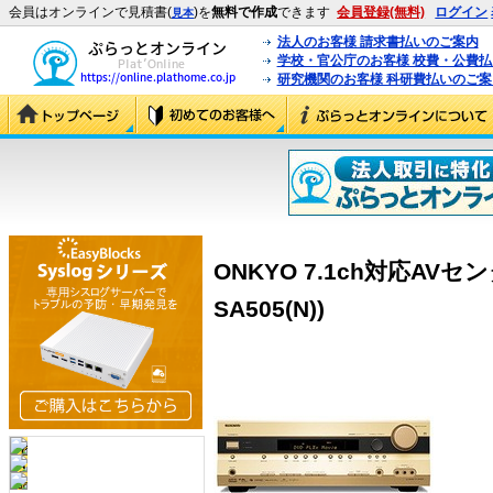
会員はオンラインで見積書(
)を
無料で作成
できます
会員登録(無料)
ログイン
見本
法人のお客様 請求書払いのご案内
学校・官公庁のお客様 校費・公費
研究機関のお客様 科研費払いのご案
ONKYO 7.1ch対応AVセンター
SA505(N))