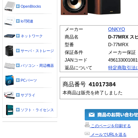
OpenBlocks
IoT関連
メーカー
ONKYO
ネットワーク
商品名
D-77MRX 
型番
D-77MRX
サーバ・ストレージ
保証条件
メーカー保証
JANコード
496133001081
パソコン・周辺機器
返品について
特定商取引法
PCパーツ
商品番号
41017384
本商品は販売を終了しました
サプライ
ソフト・ライセンス
このページを印刷する
メールでURLを送る