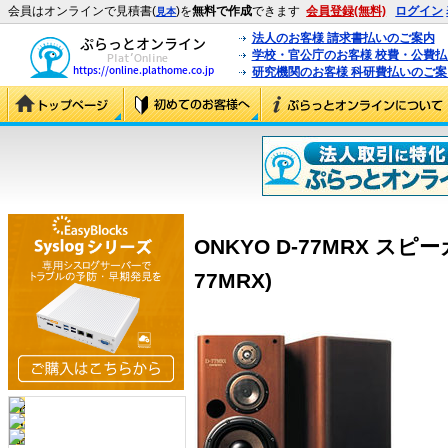
会員はオンラインで見積書(
)を
無料で作成
できます
会員登録(無料)
ログイン
見本
法人のお客様 請求書払いのご案内
学校・官公庁のお客様 校費・公費
研究機関のお客様 科研費払いのご案
ONKYO D-77MRX スピ
77MRX)