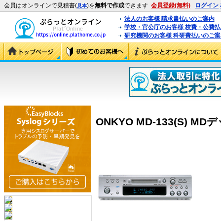
会員はオンラインで見積書(
)を
無料で作成
できます
会員登録(無料)
ログイン
見本
法人のお客様 請求書払いのご案内
学校・官公庁のお客様 校費・公費
研究機関のお客様 科研費払いのご案
ONKYO MD-133(S) MDデッ