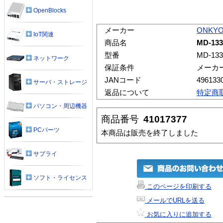
OpenBlocks
メーカー
ONKY
IoT関連
商品名
MD-13
型番
MD-133
ネットワーク
保証条件
メーカ
JANコード
496133
サーバ・ストレージ
返品について
特定商
パソコン・周辺機器
商品番号
41017377
PCパーツ
本商品は販売を終了しました
サプライ
ソフト・ライセンス
このページを印刷する
メールでURLを送る
お気に入りに追加する